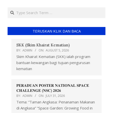
TERUSKAN KLIK DAN BACA
SKK (Skim Khairat Kematian)
BY:
ADMIN
ON:
AUGUST 5, 2026
Skim Khairat Kematian (SKK) ialah program
bantuan kewangan bagi tujuan pengurusan
kematian
𝐏𝐄𝐑𝐀𝐃𝐔𝐀𝐍 𝐏𝐎𝐒𝐓𝐄𝐑 𝐍𝐀𝐓𝐈𝐎𝐍𝐀𝐋 𝐒𝐏𝐀𝐂𝐄
𝐂𝐇𝐀𝐋𝐋𝐄𝐍𝐆𝐄 (𝐍𝐒𝐂) 𝟐𝟎𝟐𝟔
BY:
ADMIN
ON:
JULY 31, 2026
Tema: “Taman Angkasa: Penanaman Makanan
di Angkasa” “Space Garden: Growing Food in