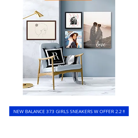
NEW BALANCE 373 GIRLS SNEAKERS W OFFER 2.2 !!