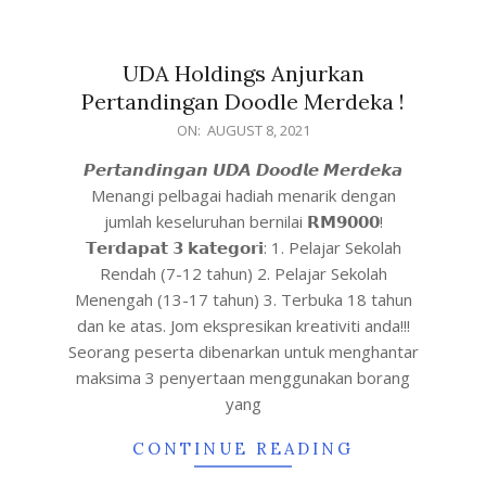
UDA Holdings Anjurkan
Pertandingan Doodle Merdeka !
ON:
AUGUST 8, 2021
𝙋𝙚𝙧𝙩𝙖𝙣𝙙𝙞𝙣𝙜𝙖𝙣 𝙐𝘿𝘼 𝘿𝙤𝙤𝙙𝙡𝙚 𝙈𝙚𝙧𝙙𝙚𝙠𝙖
Menangi pelbagai hadiah menarik dengan
jumlah keseluruhan bernilai 𝗥𝗠𝟵𝟬𝟬𝟬!
𝗧𝗲𝗿𝗱𝗮𝗽𝗮𝘁 𝟯 𝗸𝗮𝘁𝗲𝗴𝗼𝗿𝗶: 1. Pelajar Sekolah
Rendah (7-12 tahun) 2. Pelajar Sekolah
Menengah (13-17 tahun) 3. Terbuka 18 tahun
dan ke atas. Jom ekspresikan kreativiti anda!!!
Seorang peserta dibenarkan untuk menghantar
maksima 3 penyertaan menggunakan borang
yang
CONTINUE READING