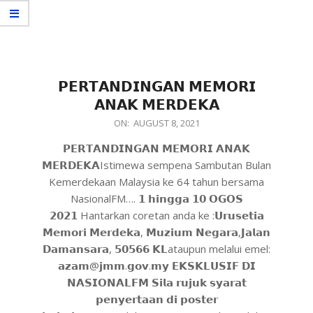
𝗣𝗘𝗥𝗧𝗔𝗡𝗗𝗜𝗡𝗚𝗔𝗡 𝗠𝗘𝗠𝗢𝗥𝗜
𝗔𝗡𝗔𝗞 𝗠𝗘𝗥𝗗𝗘𝗞𝗔
ON:
AUGUST 8, 2021
𝗣𝗘𝗥𝗧𝗔𝗡𝗗𝗜𝗡𝗚𝗔𝗡 𝗠𝗘𝗠𝗢𝗥𝗜 𝗔𝗡𝗔𝗞
𝗠𝗘𝗥𝗗𝗘𝗞𝗔Istimewa sempena Sambutan Bulan
Kemerdekaan Malaysia ke 64 tahun bersama
NasionalFM…. 𝟭 𝗵𝗶𝗻𝗴𝗴𝗮 𝟭𝟬 𝗢𝗚𝗢𝗦
𝟮𝟬𝟮𝟭 Hantarkan coretan anda ke :𝗨𝗿𝘂𝘀𝗲𝘁𝗶𝗮
𝗠𝗲𝗺𝗼𝗿𝗶 𝗠𝗲𝗿𝗱𝗲𝗸𝗮, 𝗠𝘂𝘇𝗶𝘂𝗺 𝗡𝗲𝗴𝗮𝗿𝗮,𝗝𝗮𝗹𝗮𝗻
𝗗𝗮𝗺𝗮𝗻𝘀𝗮𝗿𝗮, 𝟱𝟬𝟱𝟲𝟲 𝗞𝗟ataupun melalui emel:
𝗮𝘇𝗮𝗺@𝗷𝗺𝗺.𝗴𝗼𝘃.𝗺𝘆 𝗘𝗞𝗦𝗞𝗟𝗨𝗦𝗜𝗙 𝗗𝗜
𝗡𝗔𝗦𝗜𝗢𝗡𝗔𝗟𝗙𝗠 𝗦𝗶𝗹𝗮 𝗿𝘂𝗷𝘂𝗸 𝘀𝘆𝗮𝗿𝗮𝘁
𝗽𝗲𝗻𝘆𝗲𝗿𝘁𝗮𝗮𝗻 𝗱𝗶 𝗽𝗼𝘀𝘁𝗲𝗿