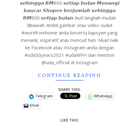
𝙨𝙚𝙝𝙞𝙣𝙜𝙜𝙖 𝙍𝙈800 𝙨𝙚𝙩𝙞𝙖𝙥 𝙗𝙪𝙡𝙖𝙣 𝙈𝙚𝙣𝙖𝙣𝙜𝙞
𝙗𝙖𝙪𝙘𝙖𝙧 𝙎𝙝𝙤𝙥𝙚𝙚 𝙗𝙚𝙧𝙟𝙪𝙢𝙡𝙖𝙝 𝙨𝙚𝙝𝙞𝙣𝙜𝙜𝙖
𝙍𝙈800 𝙨𝙚𝙩𝙞𝙖𝙥 𝙗𝙪𝙡𝙖𝙣 Ikuti langkah mudah
dibawah: Ambil gambar atau video sudut
#workfromhome anda beserta kapsyen yang
menarik, inspiratif atau mencuit hati. Muat naik
ke Facebook atau Instagram anda dengan
#uda50years2021 #udaWFH dan mention
@uda_official di Instagram
CONTINUE READING
SHARE THIS:
Telegram
WhatsApp
Email
LIKE THIS: