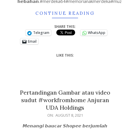
𝗵𝗲𝗯𝗮𝗵𝗮𝗻.#merdeka64#memorianakmerdeka#muzi
CONTINUE READING
SHARE THIS:
Telegram
WhatsApp
Email
LIKE THIS:
Pertandingan Gambar atau video
sudut #workfromhome Anjuran
UDA Holdings
ON:
AUGUST 8, 2021
𝙈𝙚𝙣𝙖𝙣𝙜𝙞 𝙗𝙖𝙪𝙘𝙖𝙧 𝙎𝙝𝙤𝙥𝙚𝙚 𝙗𝙚𝙧𝙟𝙪𝙢𝙡𝙖𝙝