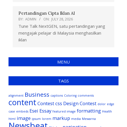
Pertandingan Cipta Iklan AI
BY:
ADMIN
ON:
JULY 28, 2026
Tune Talk NextGEN, satu pertandingan yang
mengajak pelajar di Malaysia menghasilkan
iklan
MENU
TAGS
Business
alignment
captions
Coloring
comments
content
Contest
css
Design Contest
dolor
edge
Esei
Essay
formatting
case
embeds
featured image
Health
image
markup
html
ipsum
lorem
media
Mewarna
Newsbeat
pagination