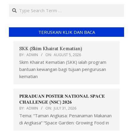
TERUSKAN KLIK DAN BACA
SKK (Skim Khairat Kematian)
BY:
ADMIN
ON:
AUGUST 5, 2026
Skim Khairat Kematian (SKK) ialah program
bantuan kewangan bagi tujuan pengurusan
kematian
𝐏𝐄𝐑𝐀𝐃𝐔𝐀𝐍 𝐏𝐎𝐒𝐓𝐄𝐑 𝐍𝐀𝐓𝐈𝐎𝐍𝐀𝐋 𝐒𝐏𝐀𝐂𝐄
𝐂𝐇𝐀𝐋𝐋𝐄𝐍𝐆𝐄 (𝐍𝐒𝐂) 𝟐𝟎𝟐𝟔
BY:
ADMIN
ON:
JULY 31, 2026
Tema: “Taman Angkasa: Penanaman Makanan
di Angkasa” “Space Garden: Growing Food in