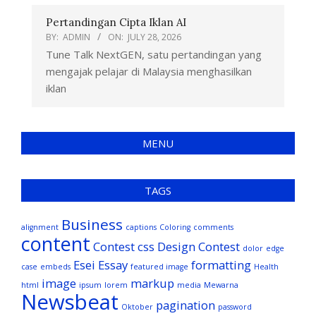
Pertandingan Cipta Iklan AI
BY:
ADMIN
ON:
JULY 28, 2026
Tune Talk NextGEN, satu pertandingan yang
mengajak pelajar di Malaysia menghasilkan
iklan
MENU
TAGS
Business
alignment
captions
Coloring
comments
content
Contest
css
Design Contest
dolor
edge
Esei
Essay
formatting
case
embeds
featured image
Health
image
markup
html
ipsum
lorem
media
Mewarna
Newsbeat
pagination
Oktober
password