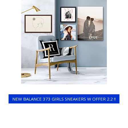
NEW BALANCE 373 GIRLS SNEAKERS W OFFER 2.2 !!