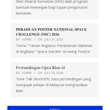
Skim Khairat Kematian (SKK) ialah program
bantuan kewangan bagi tujuan pengurusan
kematian
𝐏𝐄𝐑𝐀𝐃𝐔𝐀𝐍 𝐏𝐎𝐒𝐓𝐄𝐑 𝐍𝐀𝐓𝐈𝐎𝐍𝐀𝐋 𝐒𝐏𝐀𝐂𝐄
𝐂𝐇𝐀𝐋𝐋𝐄𝐍𝐆𝐄 (𝐍𝐒𝐂) 𝟐𝟎𝟐𝟔
BY:
ADMIN
ON:
JULY 31, 2026
Tema: “Taman Angkasa: Penanaman Makanan
di Angkasa” “Space Garden: Growing Food in
Pertandingan Cipta Iklan AI
BY:
ADMIN
ON:
JULY 28, 2026
Tune Talk NextGEN, satu pertandingan yang
mengajak pelajar di Malaysia menghasilkan
iklan
MENU