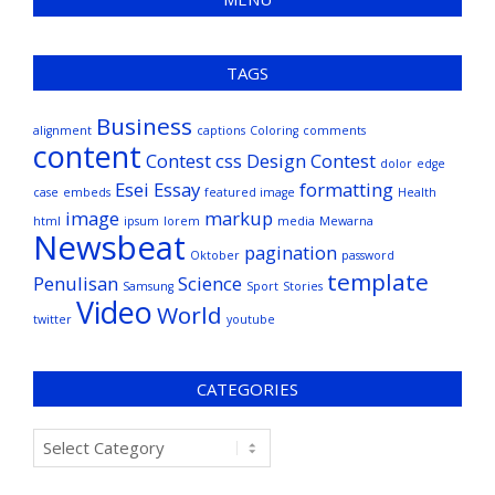
TAGS
Business
alignment
captions
Coloring
comments
content
Contest
css
Design Contest
dolor
edge
Esei
Essay
formatting
case
embeds
featured image
Health
image
markup
html
ipsum
lorem
media
Mewarna
Newsbeat
pagination
Oktober
password
template
Penulisan
Science
Samsung
Sport
Stories
Video
World
twitter
youtube
CATEGORIES