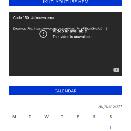
IKUTI YOUTUBE HPM
Video
Code 150: Unknown error.
Player
Download File: https://www.youtube.com/watch?v=yF2bzmGvdrU&_=1
CALENDAR
August 2021
M
T
W
T
F
S
S
1