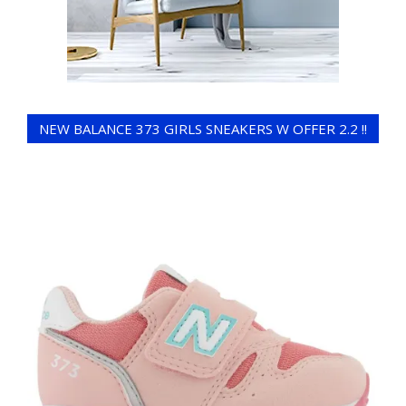
NEW BALANCE 373 GIRLS SNEAKERS W OFFER 2.2 !!