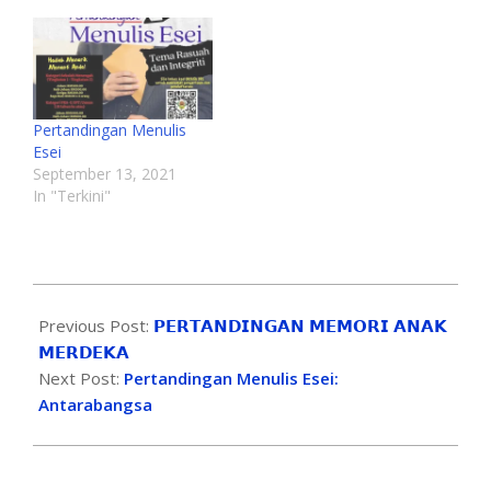
Pertandingan Menulis
Esei
September 13, 2021
In "Terkini"
Previous Post:
𝗣𝗘𝗥𝗧𝗔𝗡𝗗𝗜𝗡𝗚𝗔𝗡 𝗠𝗘𝗠𝗢𝗥𝗜 𝗔𝗡𝗔𝗞
𝗠𝗘𝗥𝗗𝗘𝗞𝗔
Next Post:
Pertandingan Menulis Esei:
Antarabangsa