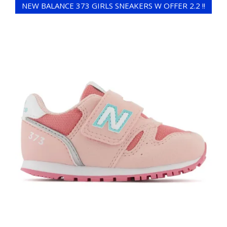
NEW BALANCE 373 GIRLS SNEAKERS W OFFER 2.2 !!