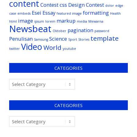
content
Contest
css
Design Contest
dolor
edge
Esei
Essay
formatting
case
embeds
featured image
Health
image
markup
html
ipsum
lorem
media
Mewarna
Newsbeat
pagination
Oktober
password
template
Penulisan
Science
Samsung
Sport
Stories
Video
World
twitter
youtube
CATEGORIES
CATEGORIES