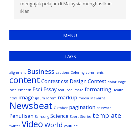
mengajak pelajar di Malaysia menghasilkan
iklan
MENU
TAGS
Business
alignment
captions
Coloring
comments
content
Contest
css
Design Contest
dolor
edge
Esei
Essay
formatting
case
embeds
featured image
Health
image
markup
html
ipsum
lorem
media
Mewarna
Newsbeat
pagination
Oktober
password
template
Penulisan
Science
Samsung
Sport
Stories
Video
World
twitter
youtube