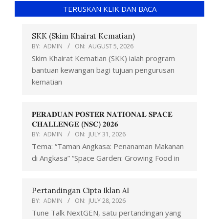
TERUSKAN KLIK DAN BACA
SKK (Skim Khairat Kematian)
BY:
ADMIN
ON:
AUGUST 5, 2026
Skim Khairat Kematian (SKK) ialah program
bantuan kewangan bagi tujuan pengurusan
kematian
𝐏𝐄𝐑𝐀𝐃𝐔𝐀𝐍 𝐏𝐎𝐒𝐓𝐄𝐑 𝐍𝐀𝐓𝐈𝐎𝐍𝐀𝐋 𝐒𝐏𝐀𝐂𝐄
𝐂𝐇𝐀𝐋𝐋𝐄𝐍𝐆𝐄 (𝐍𝐒𝐂) 𝟐𝟎𝟐𝟔
BY:
ADMIN
ON:
JULY 31, 2026
Tema: “Taman Angkasa: Penanaman Makanan
di Angkasa” “Space Garden: Growing Food in
Pertandingan Cipta Iklan AI
BY:
ADMIN
ON:
JULY 28, 2026
Tune Talk NextGEN, satu pertandingan yang