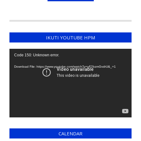
IKUTI YOUTUBE HPM
Video
Code 150: Unknown error.
Player
Download File: https://www.youtube.com/watch?v=yF2bzmGvdrU&_=1
CALENDAR