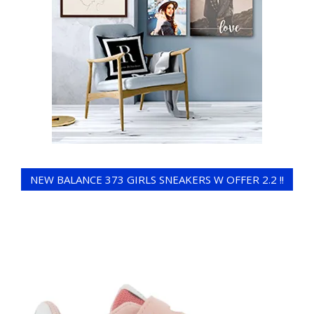
NEW BALANCE 373 GIRLS SNEAKERS W OFFER 2.2 !!