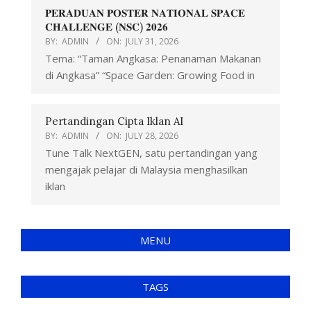
𝐏𝐄𝐑𝐀𝐃𝐔𝐀𝐍 𝐏𝐎𝐒𝐓𝐄𝐑 𝐍𝐀𝐓𝐈𝐎𝐍𝐀𝐋 𝐒𝐏𝐀𝐂𝐄
𝐂𝐇𝐀𝐋𝐋𝐄𝐍𝐆𝐄 (𝐍𝐒𝐂) 𝟐𝟎𝟐𝟔
BY:
ADMIN
ON:
JULY 31, 2026
Tema: “Taman Angkasa: Penanaman Makanan
di Angkasa” “Space Garden: Growing Food in
Pertandingan Cipta Iklan AI
BY:
ADMIN
ON:
JULY 28, 2026
Tune Talk NextGEN, satu pertandingan yang
mengajak pelajar di Malaysia menghasilkan
iklan
MENU
TAGS