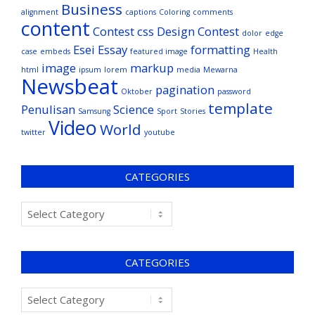
Business
alignment
captions
Coloring
comments
content
Contest
css
Design Contest
dolor
edge
Esei
Essay
formatting
case
embeds
featured image
Health
image
markup
html
ipsum
lorem
media
Mewarna
Newsbeat
pagination
Oktober
password
template
Penulisan
Science
Samsung
Sport
Stories
Video
World
twitter
youtube
CATEGORIES
CATEGORIES