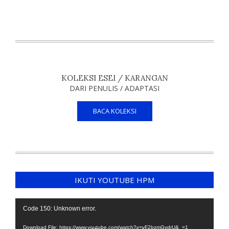
KOLEKSI ESEI / KARANGAN
DARI PENULIS / ADAPTASI
BACA KOLEKSI
IKUTI YOUTUBE HPM
Video
Code 150: Unknown error.
Player
Download File: https://www.youtube.com/watch?v=yF2bzmGvdrU&_=1