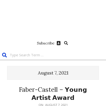
Subscribe
August 7, 2021
Faber-Castell – 𝗬𝗼𝘂𝗻𝗴
𝗔𝗿𝘁𝗶𝘀𝘁 𝗔𝘄𝗮𝗿𝗱
ON:
AUGUST 7, 2021