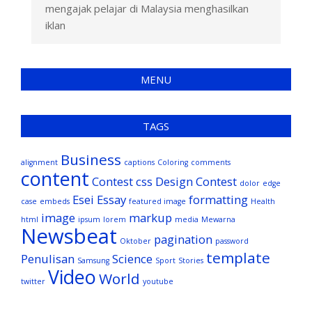
mengajak pelajar di Malaysia menghasilkan
iklan
MENU
TAGS
Business
alignment
captions
Coloring
comments
content
Contest
css
Design Contest
dolor
edge
Esei
Essay
formatting
case
embeds
featured image
Health
image
markup
html
ipsum
lorem
media
Mewarna
Newsbeat
pagination
Oktober
password
template
Penulisan
Science
Samsung
Sport
Stories
Video
World
twitter
youtube