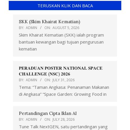
TERUSKAN KLIK DAN BACA
SKK (Skim Khairat Kematian)
BY:
ADMIN
ON:
AUGUST 5, 2026
Skim Khairat Kematian (SKK) ialah program
bantuan kewangan bagi tujuan pengurusan
kematian
𝐏𝐄𝐑𝐀𝐃𝐔𝐀𝐍 𝐏𝐎𝐒𝐓𝐄𝐑 𝐍𝐀𝐓𝐈𝐎𝐍𝐀𝐋 𝐒𝐏𝐀𝐂𝐄
𝐂𝐇𝐀𝐋𝐋𝐄𝐍𝐆𝐄 (𝐍𝐒𝐂) 𝟐𝟎𝟐𝟔
BY:
ADMIN
ON:
JULY 31, 2026
Tema: “Taman Angkasa: Penanaman Makanan
di Angkasa” “Space Garden: Growing Food in
Pertandingan Cipta Iklan AI
BY:
ADMIN
ON:
JULY 28, 2026
Tune Talk NextGEN, satu pertandingan yang