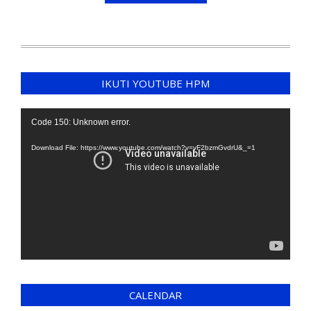
IKUTI YOUTUBE HPM
Video
Code 150: Unknown error.
Player
Download File: https://www.youtube.com/watch?v=yF2bzmGvdrU&_=1
CALENDAR