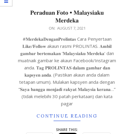
𝐏𝐞𝐫𝐚𝐝𝐮𝐚𝐧 𝐅𝐨𝐭𝐨 • 𝐌𝐚𝐥𝐚𝐲𝐬𝐢𝐚𝐤𝐮
𝐌𝐞𝐫𝐝𝐞𝐤𝐚
ON:
AUGUST 7, 2021
#𝐌𝐞𝐫𝐝𝐞𝐤𝐚𝐃𝐞𝐧𝐠𝐚𝐧𝐏𝐫𝐨𝐥𝐢𝐧𝐭𝐚𝐬 Cara Penyertaan
𝐋𝐢𝐤𝐞/𝐅𝐨𝐥𝐥𝐨𝐰 akaun rasmi PROLINTAS. 𝐀𝐦𝐛𝐢𝐥
𝐠𝐚𝐦𝐛𝐚𝐫 𝐛𝐞𝐫𝐭𝐞𝐦𝐚𝐤𝐚𝐧 ‘𝐌𝐚𝐥𝐚𝐲𝐬𝐢𝐚𝐤𝐮 𝐌𝐞𝐫𝐝𝐞𝐤𝐚’ dan
muatnaik gambar ke akaun Facebook/Instagram
anda. 𝐓𝐚𝐠 𝐏𝐑𝐎𝐋𝐈𝐍𝐓𝐀𝐒 𝐝𝐚𝐥𝐚𝐦 𝐠𝐚𝐦𝐛𝐚𝐫 𝐝𝐚𝐧
𝐤𝐚𝐩𝐬𝐲𝐞𝐧 𝐚𝐧𝐝𝐚. (Pastikan akaun anda dalam
tetapan umum). Mulakan kapsyen anda dengan
“𝐒𝐚𝐲𝐚 𝐛𝐚𝐧𝐠𝐠𝐚 𝐦𝐞𝐧𝐣𝐚𝐝𝐢 𝐫𝐚𝐤𝐲𝐚𝐭 𝐌𝐚𝐥𝐚𝐲𝐬𝐢𝐚 𝐤𝐞𝐫𝐚𝐧𝐚…”
(tidak melebihi 30 patah perkataan) dan kata
pagar
CONTINUE READING
SHARE THIS: