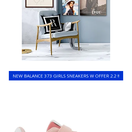
NEW BALANCE 373 GIRLS SNEAKERS W OFFER 2.2 !!