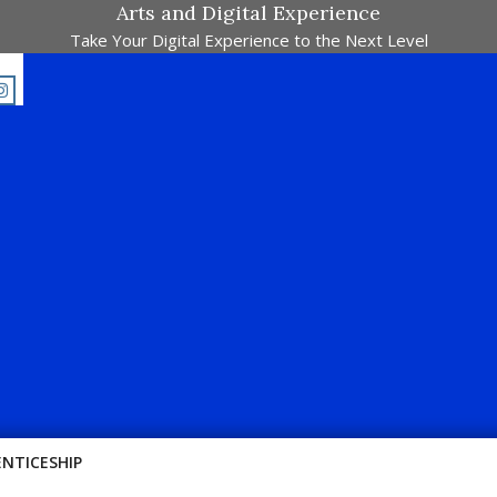
Arts and Digital Experience
Take Your Digital Experience to the Next Level
ingan Dalam Satu Laman. Pick Your Passion !!
ENTICESHIP