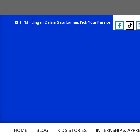
h Pertandingan Dalam Satu Laman. Pick Your Passion !!
HPM
E-Majalah Pertand
HOME
BLOG
KIDS STORIES
INTERNSHIP & APPR