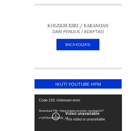
KOLEKSI ESEI / KARANGAN
DARI PENULIS / ADAPTASI
BACA KOLEKSI
IKUTI YOUTUBE HPM
Video
Code 150: Unknown error.
Player
Download File: https://www.youtube.com/watch?
v=yF2bzmGvdrU&_=1