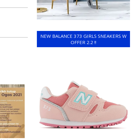
NEW BALANCE 373 GIRLS SNEAKERS W
OFFER 2.2 !!