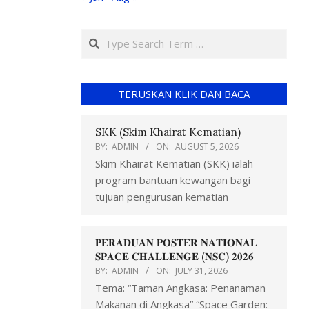
TERUSKAN KLIK DAN BACA
SKK (Skim Khairat Kematian)
BY:
ADMIN
ON:
AUGUST 5, 2026
Skim Khairat Kematian (SKK) ialah
program bantuan kewangan bagi
tujuan pengurusan kematian
𝐏𝐄𝐑𝐀𝐃𝐔𝐀𝐍 𝐏𝐎𝐒𝐓𝐄𝐑 𝐍𝐀𝐓𝐈𝐎𝐍𝐀𝐋
𝐒𝐏𝐀𝐂𝐄 𝐂𝐇𝐀𝐋𝐋𝐄𝐍𝐆𝐄 (𝐍𝐒𝐂) 𝟐𝟎𝟐𝟔
BY:
ADMIN
ON:
JULY 31, 2026
Tema: “Taman Angkasa: Penanaman
Makanan di Angkasa” “Space Garden: