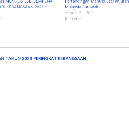
N MENULIS ESEI SEMPENA
Pertandingan Menulis Esei anjuran 
RI KEBANGSAAN 2021 :
Malaysia Sarawak
August 24, 2021
21
In "Terkini"
AH TAHUN 2023 PERINGKAT KEBANGSAAN