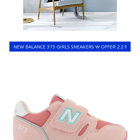
NEW BALANCE 373 GIRLS SNEAKERS W OFFER 2.2 !!