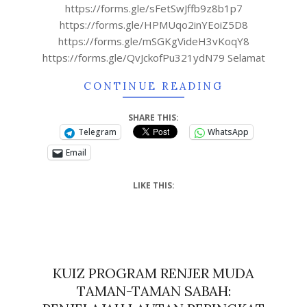
https://forms.gle/sFetSwJffb9z8b1p7
https://forms.gle/HPMUqo2inYEoiZ5D8
https://forms.gle/mSGKgVideH3vKoqY8
https://forms.gle/QvJckofPu321ydN79 Selamat
CONTINUE READING
SHARE THIS:
Telegram
WhatsApp
Email
LIKE THIS:
KUIZ PROGRAM RENJER MUDA
TAMAN-TAMAN SABAH: