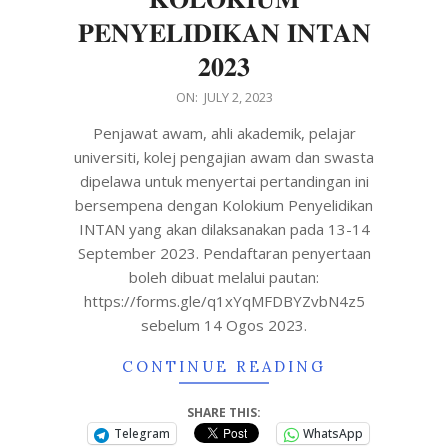
𝐏𝐄𝐍𝐘𝐄𝐋𝐈𝐃𝐈𝐊𝐀𝐍 𝐈𝐍𝐓𝐀𝐍
𝟐𝟎𝟐𝟑
ON:
JULY 2, 2023
Penjawat awam, ahli akademik, pelajar
universiti, kolej pengajian awam dan swasta
dipelawa untuk menyertai pertandingan ini
bersempena dengan Kolokium Penyelidikan
INTAN yang akan dilaksanakan pada 13-14
September 2023. Pendaftaran penyertaan
boleh dibuat melalui pautan:
https://forms.gle/q1xYqMFDBYZvbN4z5
sebelum 14 Ogos 2023.
CONTINUE READING
SHARE THIS:
Telegram
WhatsApp