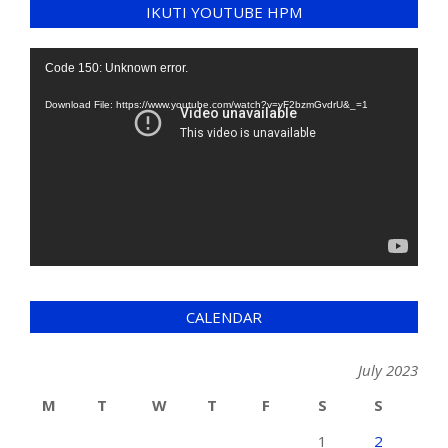
IKUTI YOUTUBE HPM
Video
Code 150: Unknown error.
Player
Download File: https://www.youtube.com/watch?v=yF2bzmGvdrU&_=1
CALENDAR
July 2023
M
T
W
T
F
S
S
1
2