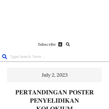
Subscribe
July 2, 2023
𝐏𝐄𝐑𝐓𝐀𝐍𝐃𝐈𝐍𝐆𝐀𝐍 𝐏𝐎𝐒𝐓𝐄𝐑
𝐏𝐄𝐍𝐘𝐄𝐋𝐈𝐃𝐈𝐊𝐀𝐍
𝐊𝐎𝐋𝐎𝐊𝐈𝐔𝐌