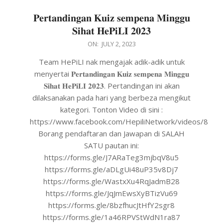
𝐏𝐞𝐫𝐭𝐚𝐧𝐝𝐢𝐧𝐠𝐚𝐧 𝐊𝐮𝐢𝐳 𝐬𝐞𝐦𝐩𝐞𝐧𝐚 𝐌𝐢𝐧𝐠𝐠𝐮
𝐒𝐢𝐡𝐚𝐭 𝐇𝐞𝐏𝐢𝐋𝐈 𝟐𝟎𝟐𝟑
ON:
JULY 2, 2023
Team HePiLI nak mengajak adik-adik untuk
menyertai 𝐏𝐞𝐫𝐭𝐚𝐧𝐝𝐢𝐧𝐠𝐚𝐧 𝐊𝐮𝐢𝐳 𝐬𝐞𝐦𝐩𝐞𝐧𝐚 𝐌𝐢𝐧𝐠𝐠𝐮
𝐒𝐢𝐡𝐚𝐭 𝐇𝐞𝐏𝐢𝐋𝐈 𝟐𝟎𝟐𝟑. Pertandingan ini akan
dilaksanakan pada hari yang berbeza mengikut
kategori. Tonton Video di sini :
https://www.facebook.com/HepiliNetwork/videos/84
Borang pendaftaran dan Jawapan di SALAH
SATU pautan ini:
https://forms.gle/J7ARaTeg3mjbqV8u5
https://forms.gle/aDLgUi48uP35v8Dj7
https://forms.gle/WastxXu4RqJadmB28
https://forms.gle/JqJmEwsXyBTizVu69
https://forms.gle/8bzfhucJtHfY2sgr8
https://forms.gle/1a46RPVStWdN1ra87