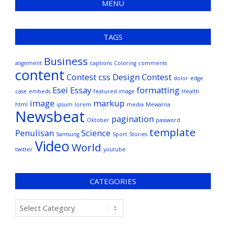
MENU
TAGS
Business
alignment
captions
Coloring
comments
content
Contest
css
Design Contest
dolor
edge
Esei
Essay
formatting
case
embeds
featured image
Health
image
markup
html
ipsum
lorem
media
Mewarna
Newsbeat
pagination
Oktober
password
template
Penulisan
Science
Samsung
Sport
Stories
Video
World
twitter
youtube
CATEGORIES