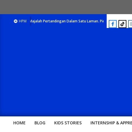
E-Majalah Pertandingan Dalam Satu Laman. Pick Your Passion !!
HPM
E-M
HOME
BLOG
KIDS STORIES
INTERNSHIP & APPR