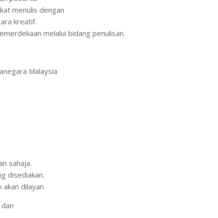
kat menulis dengan
ra kreatif.
merdekaan melalui bidang penulisan.
ganegara Malaysia
n sahaja.
g disediakan.
akan dilayan.
) dan