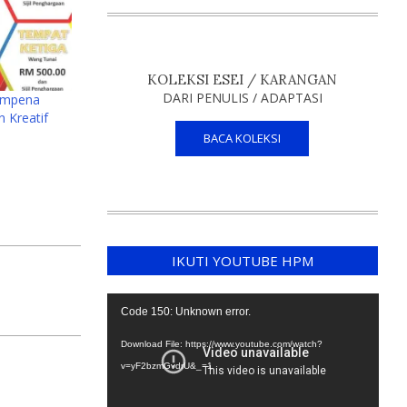
KOLEKSI ESEI / KARANGAN
DARI PENULIS / ADAPTASI
sempena
 Kreatif
BACA KOLEKSI
IKUTI YOUTUBE HPM
Video
Code 150: Unknown error.
Player
Download File: https://www.youtube.com/watch?
v=yF2bzmGvdrU&_=1