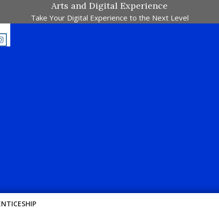
Arts and Digital Experience
Take Your Digital Experience to the Next Level
ajalah Pertandingan Dalam Satu Laman. Pick Your Passion !!
ENTICESHIP