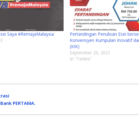
Esei Saya #RemajaMalaysia
Pertandingan Penulisan Esei ber
23
Konvensyen Kumpulan Inovatif dan
(KIK)
September 20, 2021
In "Terkini"
trasi
OPBank PERTAMA.