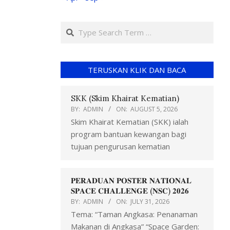
TERUSKAN KLIK DAN BACA
SKK (Skim Khairat Kematian)
BY:
ADMIN
ON:
AUGUST 5, 2026
Skim Khairat Kematian (SKK) ialah
program bantuan kewangan bagi
tujuan pengurusan kematian
𝐏𝐄𝐑𝐀𝐃𝐔𝐀𝐍 𝐏𝐎𝐒𝐓𝐄𝐑 𝐍𝐀𝐓𝐈𝐎𝐍𝐀𝐋
𝐒𝐏𝐀𝐂𝐄 𝐂𝐇𝐀𝐋𝐋𝐄𝐍𝐆𝐄 (𝐍𝐒𝐂) 𝟐𝟎𝟐𝟔
BY:
ADMIN
ON:
JULY 31, 2026
Tema: “Taman Angkasa: Penanaman
Makanan di Angkasa” “Space Garden: