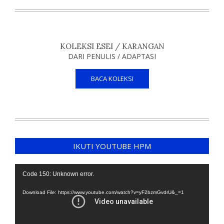
KOLEKSI ESEI / KARANGAN
DARI PENULIS / ADAPTASI
BACA KOLEKSI
IKUTI YOUTUBE HPM
Video
Code 150: Unknown error.
Player
Download File: https://www.youtube.com/watch?v=yF2bzmGvdrU&_=1