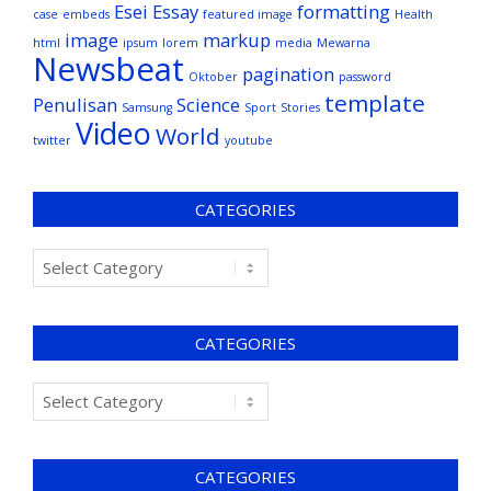
Esei
Essay
formatting
case
embeds
featured image
Health
image
markup
html
ipsum
lorem
media
Mewarna
Newsbeat
pagination
Oktober
password
template
Penulisan
Science
Samsung
Sport
Stories
Video
World
twitter
youtube
CATEGORIES
CATEGORIES
CATEGORIES