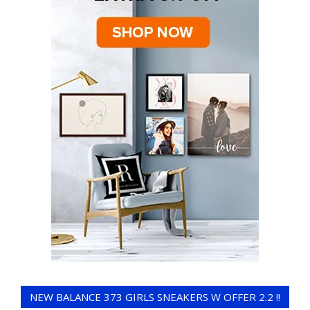
NEW BALANCE 373 GIRLS SNEAKERS W OFFER 2.2 !!