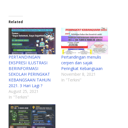
Related
PERTANDINGAN
Pertandingan menulis
EKSPRESI ILUSTRASI
cerpen dan sajak
BERINFORMASI
Peringkat Kebangsaan
SEKOLAH PERINGKAT
November 8, 2021
KEBANGSAAN TAHUN
In "Terkini"
2021. 3 Hari Lagi ?
August 25, 2021
In "Terkini"