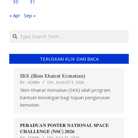
30
31
« Apr
Sep »
TERUSKAN KLIK DAN BACA
SKK (Skim Khairat Kematian)
BY:
ADMIN
ON:
AUGUST 5, 2026
Skim Khairat Kematian (SKK) ialah program
bantuan kewangan bagi tujuan pengurusan
kematian
𝐏𝐄𝐑𝐀𝐃𝐔𝐀𝐍 𝐏𝐎𝐒𝐓𝐄𝐑 𝐍𝐀𝐓𝐈𝐎𝐍𝐀𝐋 𝐒𝐏𝐀𝐂𝐄
𝐂𝐇𝐀𝐋𝐋𝐄𝐍𝐆𝐄 (𝐍𝐒𝐂) 𝟐𝟎𝟐𝟔
BY:
ADMIN
ON:
JULY 31, 2026