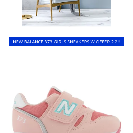
NEW BALANCE 373 GIRLS SNEAKERS W OFFER 2.2 !!