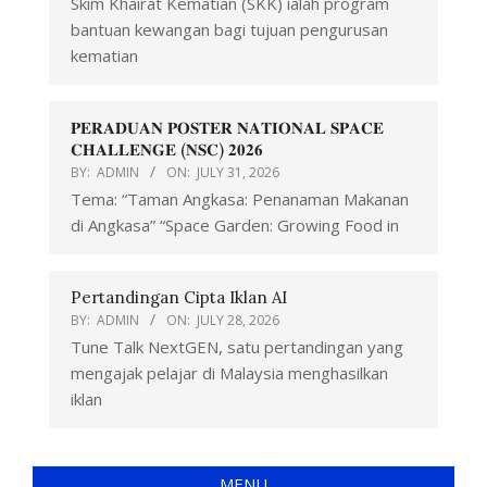
Skim Khairat Kematian (SKK) ialah program
bantuan kewangan bagi tujuan pengurusan
kematian
𝐏𝐄𝐑𝐀𝐃𝐔𝐀𝐍 𝐏𝐎𝐒𝐓𝐄𝐑 𝐍𝐀𝐓𝐈𝐎𝐍𝐀𝐋 𝐒𝐏𝐀𝐂𝐄
𝐂𝐇𝐀𝐋𝐋𝐄𝐍𝐆𝐄 (𝐍𝐒𝐂) 𝟐𝟎𝟐𝟔
BY:
ADMIN
ON:
JULY 31, 2026
Tema: “Taman Angkasa: Penanaman Makanan
di Angkasa” “Space Garden: Growing Food in
Pertandingan Cipta Iklan AI
BY:
ADMIN
ON:
JULY 28, 2026
Tune Talk NextGEN, satu pertandingan yang
mengajak pelajar di Malaysia menghasilkan
iklan
MENU