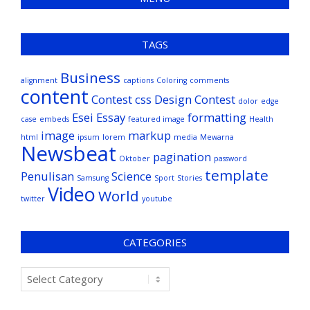
TAGS
Business
alignment
captions
Coloring
comments
content
Contest
css
Design Contest
dolor
edge
Esei
Essay
formatting
case
embeds
featured image
Health
image
markup
html
ipsum
lorem
media
Mewarna
Newsbeat
pagination
Oktober
password
template
Penulisan
Science
Samsung
Sport
Stories
Video
World
twitter
youtube
CATEGORIES