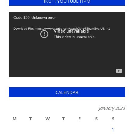
IKUTI YOUTUBE HPM
Video
Code 150: Unknown error.
Player
Download File: https://www.youtube.com/watch?v=yF2bzmGvdrU&_=1
CALENDAR
January 2023
M
T
W
T
F
S
S
1