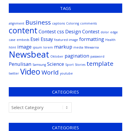
TAGS
Business
alignment
captions
Coloring
comments
content
Contest
css
Design Contest
dolor
edge
Esei
Essay
formatting
case
embeds
featured image
Health
image
markup
html
ipsum
lorem
media
Mewarna
Newsbeat
pagination
Oktober
password
template
Penulisan
Science
Samsung
Sport
Stories
Video
World
twitter
youtube
CATEGORIES
CATEGORIES