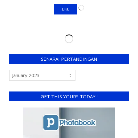
LIKE
SENARAI PERTANDINGAN
GET THIS YOURS TODAY !