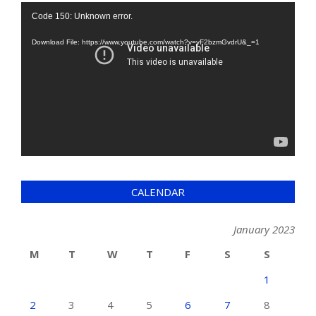
Video
Code 150: Unknown error.
Player
Download File: https://www.youtube.com/watch?v=yF2bzmGvdrU&_=1
CALENDAR
January 2023
M
T
W
T
F
S
S
1
2
3
4
5
6
7
8