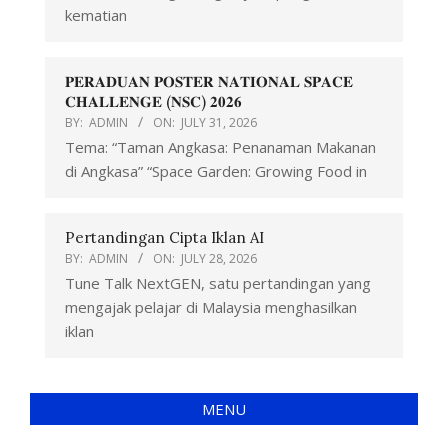
kematian
𝐏𝐄𝐑𝐀𝐃𝐔𝐀𝐍 𝐏𝐎𝐒𝐓𝐄𝐑 𝐍𝐀𝐓𝐈𝐎𝐍𝐀𝐋 𝐒𝐏𝐀𝐂𝐄
𝐂𝐇𝐀𝐋𝐋𝐄𝐍𝐆𝐄 (𝐍𝐒𝐂) 𝟐𝟎𝟐𝟔
BY:
ADMIN
ON:
JULY 31, 2026
Tema: “Taman Angkasa: Penanaman Makanan
di Angkasa” “Space Garden: Growing Food in
Pertandingan Cipta Iklan AI
BY:
ADMIN
ON:
JULY 28, 2026
Tune Talk NextGEN, satu pertandingan yang
mengajak pelajar di Malaysia menghasilkan
iklan
MENU