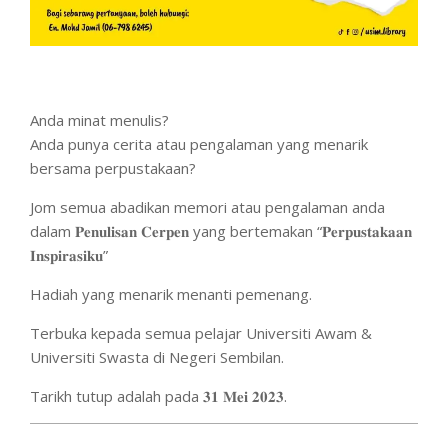
Anda minat menulis?
Anda punya cerita atau pengalaman yang menarik
bersama perpustakaan?
Jom semua abadikan memori atau pengalaman anda
dalam 𝐏𝐞𝐧𝐮𝐥𝐢𝐬𝐚𝐧 𝐂𝐞𝐫𝐩𝐞𝐧 yang bertemakan “𝐏𝐞𝐫𝐩𝐮𝐬𝐭𝐚𝐤𝐚𝐚𝐧
𝐈𝐧𝐬𝐩𝐢𝐫𝐚𝐬𝐢𝐤𝐮”
Hadiah yang menarik menanti pemenang.
Terbuka kepada semua pelajar Universiti Awam &
Universiti Swasta di Negeri Sembilan.
Tarikh tutup adalah pada 𝟑𝟏 𝐌𝐞𝐢 𝟐𝟎𝟐𝟑.