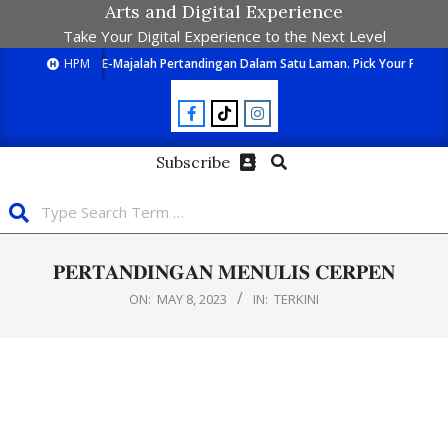
Arts and Digital Experience
Take Your Digital Experience to the Next Level
HPM
E-Majalah Pertandingan Dalam Satu Laman. Pick Your Passion
Subscribe
𝐏𝐄𝐑𝐓𝐀𝐍𝐃𝐈𝐍𝐆𝐀𝐍 𝐌𝐄𝐍𝐔𝐋𝐈𝐒 𝐂𝐄𝐑𝐏𝐄𝐍
ON:
MAY 8, 2023
IN:
TERKINI