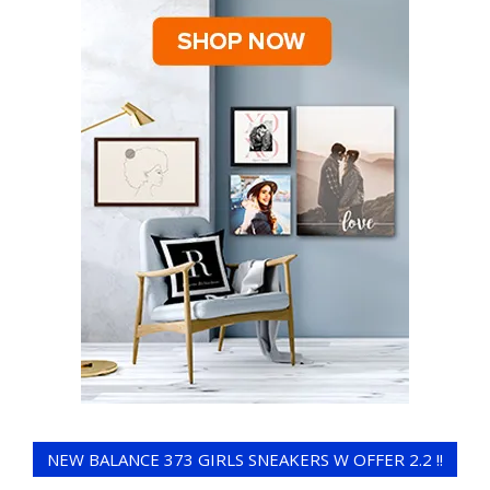
NEW BALANCE 373 GIRLS SNEAKERS W OFFER 2.2 !!