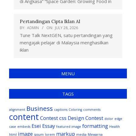
di Angkasa” “Space Garden: Growing Food in
Pertandingan Cipta Iklan AI
BY:
ADMIN
ON:
JULY 28, 2026
Tune Talk NextGEN, satu pertandingan yang
mengajak pelajar di Malaysia menghasilkan
iklan
MENU
TAGS
Business
alignment
captions
Coloring
comments
content
Contest
css
Design Contest
dolor
edge
Esei
Essay
formatting
case
embeds
featured image
Health
image
markup
html
ipsum
lorem
media
Mewarna