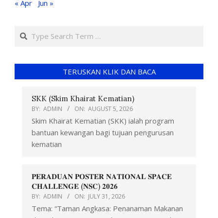
« Apr
Jun »
TERUSKAN KLIK DAN BACA
SKK (Skim Khairat Kematian)
BY:
ADMIN
ON:
AUGUST 5, 2026
Skim Khairat Kematian (SKK) ialah program
bantuan kewangan bagi tujuan pengurusan
kematian
𝐏𝐄𝐑𝐀𝐃𝐔𝐀𝐍 𝐏𝐎𝐒𝐓𝐄𝐑 𝐍𝐀𝐓𝐈𝐎𝐍𝐀𝐋 𝐒𝐏𝐀𝐂𝐄
𝐂𝐇𝐀𝐋𝐋𝐄𝐍𝐆𝐄 (𝐍𝐒𝐂) 𝟐𝟎𝟐𝟔
BY:
ADMIN
ON:
JULY 31, 2026
Tema: “Taman Angkasa: Penanaman Makanan