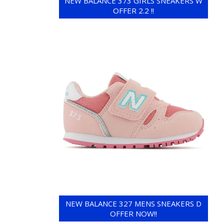
NEW BALANCE 373 GIRLS SNEAKERS W
OFFER 2.2 !!
NEW BALANCE 327 MENS SNEAKERS D
OFFER NOW!!