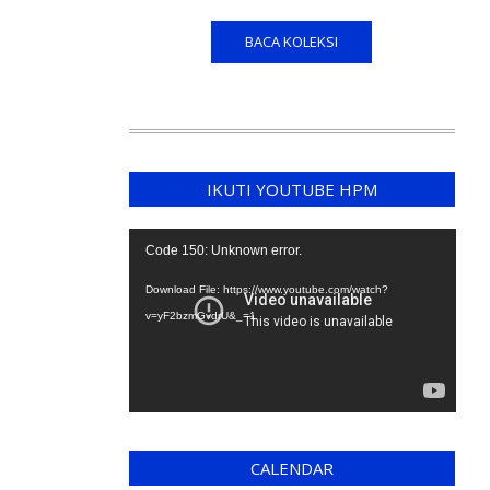
BACA KOLEKSI
IKUTI YOUTUBE HPM
Video
Code 150: Unknown error.
Player
Download File: https://www.youtube.com/watch?
v=yF2bzmGvdrU&_=1
CALENDAR