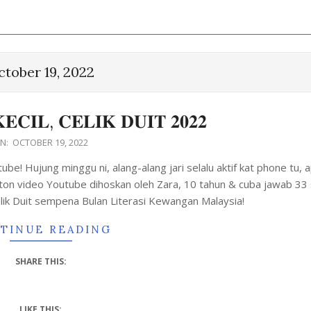
ctober 19, 2022
𝐄𝐂𝐈𝐋, 𝐂𝐄𝐋𝐈𝐊 𝐃𝐔𝐈𝐓 𝟐𝟎𝟐𝟐
N:
OCTOBER 19, 2022
e! Hujung minggu ni, alang-alang jari selalu aktif kat phone tu, 
nton video Youtube dihoskan oleh Zara, 10 tahun & cuba jawab 33
 Celik Duit sempena Bulan Literasi Kewangan Malaysia!
TINUE READING
SHARE THIS:
LIKE THIS: