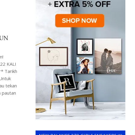
TUN
n!
22 KALI
* Tarikh
Untuk
au tekan
a pautan