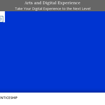
Arts and Digital Experience
Take Your Digital Experience to the Next Level
E-Majalah Pertandingan Dalam Satu Laman. Pick Your Passion !!
ENTICESHIP