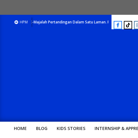
E-Majalah Pertandingan Dalam Satu Laman. Pick Your Passion !!
HPM
HOME
BLOG
KIDS STORIES
INTERNSHIP & APPR