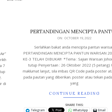
PERTANDINGAN MENCIPTA PAN
ON:
OCTOBER 19, 2022
Serlahkan bakat anda mencipta pantun warisa
PERTANDINGAN MENCIPTA PANTUN WARISAN 20
Air”
KE-3 TELAH DIBUKA!!! *Tema : Sajian Warisan Johor
rikh
tutup Penyertaan : 26 Oktober 2022 (5 petang) 
a 7
maklumat lanjut, sila imbas QR Code pada poster at
tup
pada pautan yang diberikan. poster atau tekan pad
.
yang
r di
CONTINUE READING
SHARE THIS:
Telegram
WhatsApp
Email