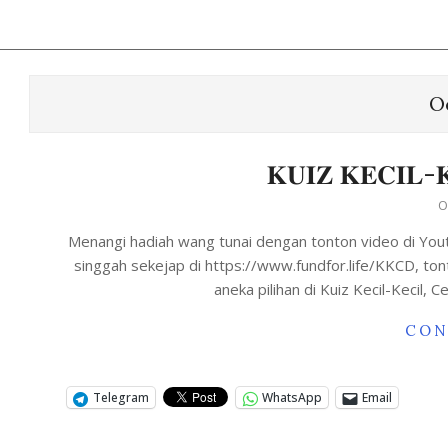
O
𝐊𝐔𝐈𝐙 𝐊𝐄𝐂𝐈𝐋-𝐊
O
Menangi hadiah wang tunai dengan tonton video di Youtub
singgah sekejap di https://www.fundfor.life/KKCD, to
aneka pilihan di Kuiz Kecil-Kecil,
CON
Telegram
WhatsApp
Email