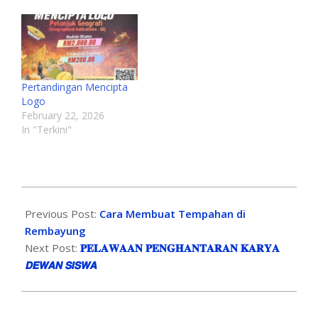
Pertandingan Mencipta
Logo
February 22, 2026
In "Terkini"
Previous Post:
Cara Membuat Tempahan di
Rembayung
Next Post:
𝐏𝐄𝐋𝐀𝐖𝐀𝐀𝐍 𝐏𝐄𝐍𝐆𝐇𝐀𝐍𝐓𝐀𝐑𝐀𝐍 𝐊𝐀𝐑𝐘𝐀
𝘿𝙀𝙒𝘼𝙉 𝙎𝙄𝙎𝙒𝘼