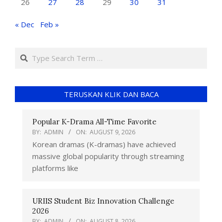
26
27
28
29
30
31
« Dec
Feb »
TERUSKAN KLIK DAN BACA
Popular K-Drama All-Time Favorite
BY:
ADMIN
ON:
AUGUST 9, 2026
Korean dramas (K-dramas) have achieved
massive global popularity through streaming
platforms like
URIIS Student Biz Innovation Challenge
2026
BY:
ADMIN
ON:
AUGUST 8, 2026