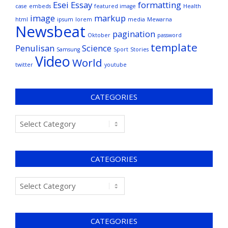
Esei
Essay
formatting
case
embeds
featured image
Health
image
markup
html
ipsum
lorem
media
Mewarna
Newsbeat
pagination
Oktober
password
template
Penulisan
Science
Samsung
Sport
Stories
Video
World
twitter
youtube
CATEGORIES
CATEGORIES
CATEGORIES