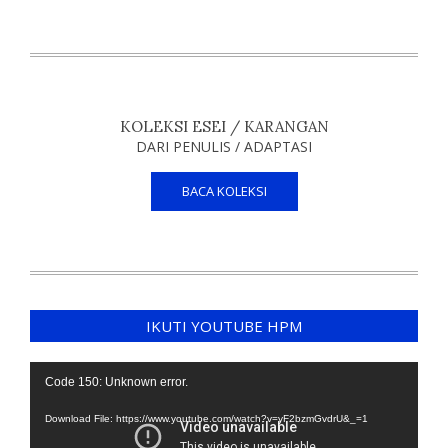
KOLEKSI ESEI / KARANGAN
DARI PENULIS / ADAPTASI
BACA KOLEKSI
IKUTI YOUTUBE HPM
Video
Code 150: Unknown error.
Player
Download File: https://www.youtube.com/watch?v=yF2bzmGvdrU&_=1