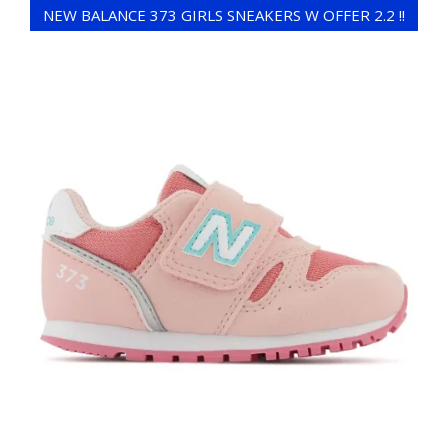
NEW BALANCE 373 GIRLS SNEAKERS W OFFER 2.2 !!