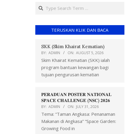
TERUSKAN KLIK DAN BACA
SKK (Skim Khairat Kematian)
BY:
ADMIN
ON:
AUGUST 5, 2026
Skim Khairat Kematian (SKK) ialah
program bantuan kewangan bagi
tujuan pengurusan kematian
𝐏𝐄𝐑𝐀𝐃𝐔𝐀𝐍 𝐏𝐎𝐒𝐓𝐄𝐑 𝐍𝐀𝐓𝐈𝐎𝐍𝐀𝐋
𝐒𝐏𝐀𝐂𝐄 𝐂𝐇𝐀𝐋𝐋𝐄𝐍𝐆𝐄 (𝐍𝐒𝐂) 𝟐𝟎𝟐𝟔
BY:
ADMIN
ON:
JULY 31, 2026
Tema: “Taman Angkasa: Penanaman
Makanan di Angkasa” “Space Garden:
Growing Food in