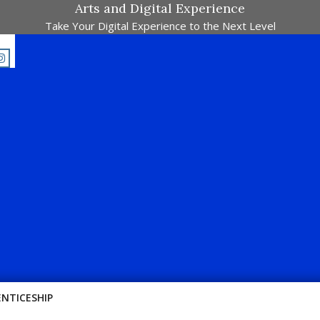
Arts and Digital Experience
Take Your Digital Experience to the Next Level
ingan Dalam Satu Laman. Pick Your Passion !!
ENTICESHIP