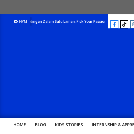
h Pertandingan Dalam Satu Laman. Pick Your Passion !!
HPM
E-Majalah Pertand
HOME
BLOG
KIDS STORIES
INTERNSHIP & APPR