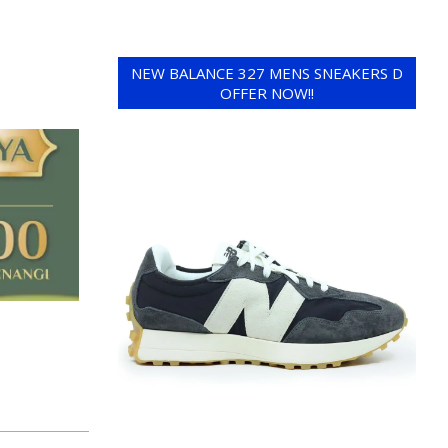
NEW BALANCE 327 MENS SNEAKERS D
OFFER NOW!!