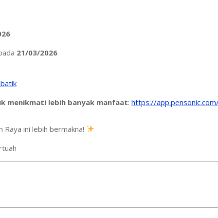
026
 pada
21/03/2026
batik
tuk menikmati lebih banyak manfaat
:
https://app.pensonic.com
n Raya ini lebih bermakna!
rtuah