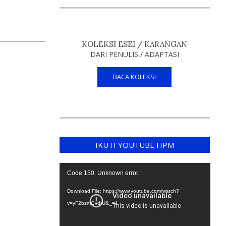
KOLEKSI ESEI / KARANGAN
DARI PENULIS / ADAPTASI
BACA KOLEKSI
IKUTI YOUTUBE HPM
Video
Code 150: Unknown error.
Player
Download File: https://www.youtube.com/watch?
v=yF2bzmGvdrU&_=1