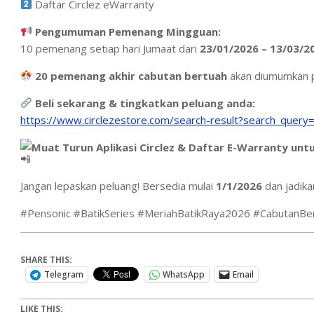
Daftar Circlez eWarranty
Pengumuman Pemenang Mingguan:
10 pemenang setiap hari Jumaat dari
23/01/2026 – 13/03/2
20 pemenang akhir cabutan bertuah
akan diumumkan
Beli sekarang & tingkatkan peluang anda:
https://www.circlezestore.com/search-result?search_query=
Muat Turun Aplikasi Circlez & Daftar E-Warranty un
Jangan lepaskan peluang! Bersedia mulai
1/1/2026
dan jadika
#Pensonic #BatikSeries #MeriahBatikRaya2026 #CabutanBe
SHARE THIS:
Telegram
WhatsApp
Email
LIKE THIS: