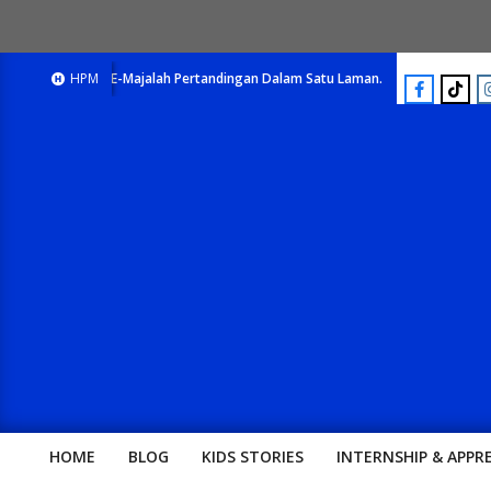
E-Majalah Pertandingan Dalam Satu Laman. Pick Your Passion !!
HPM
E-Maj
HOME
BLOG
KIDS STORIES
INTERNSHIP & APPR