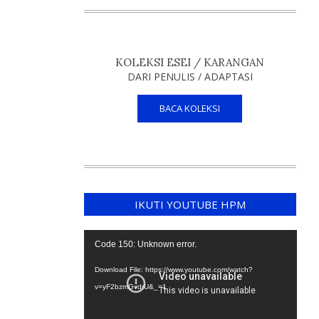
KOLEKSI ESEI / KARANGAN
DARI PENULIS / ADAPTASI
BACA KOLEKSI
IKUTI YOUTUBE HPM
Video
Code 150: Unknown error.
Player
Download File: https://www.youtube.com/watch?
v=yF2bzmGvdrU&_=1