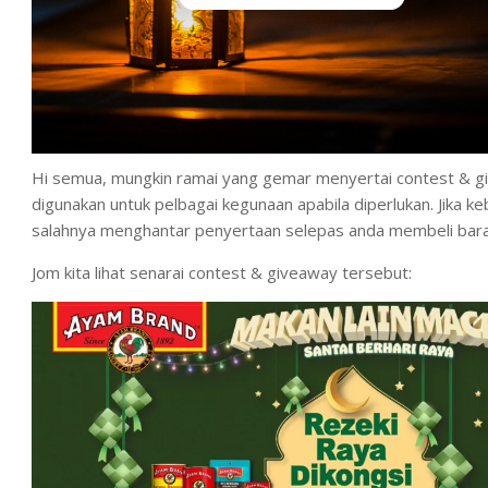
Hi semua, mungkin ramai yang gemar menyertai contest & g
digunakan untuk pelbagai kegunaan apabila diperlukan. Jika 
salahnya menghantar penyertaan selepas anda membeli bar
Jom kita lihat senarai contest & giveaway tersebut: