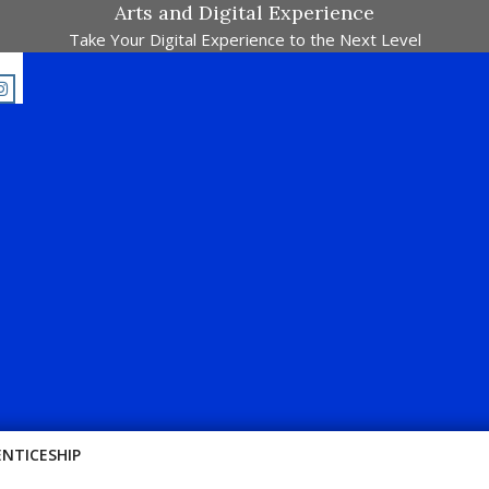
Arts and Digital Experience
Take Your Digital Experience to the Next Level
alah Pertandingan Dalam Satu Laman. Pick Your Passion !!
ENTICESHIP