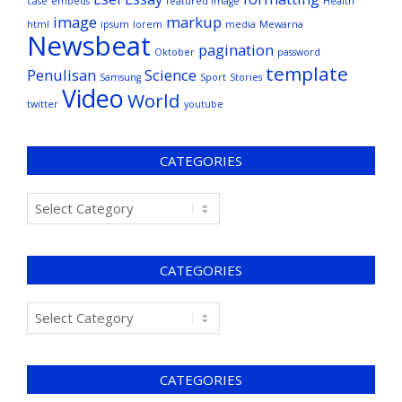
case
embeds
featured image
Health
image
markup
html
ipsum
lorem
media
Mewarna
Newsbeat
pagination
Oktober
password
template
Penulisan
Science
Samsung
Sport
Stories
Video
World
twitter
youtube
CATEGORIES
CATEGORIES
CATEGORIES