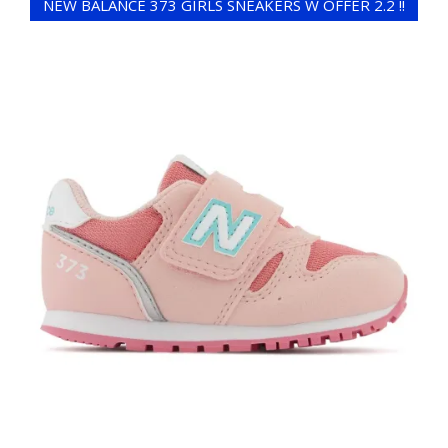
NEW BALANCE 373 GIRLS SNEAKERS W OFFER 2.2 !!