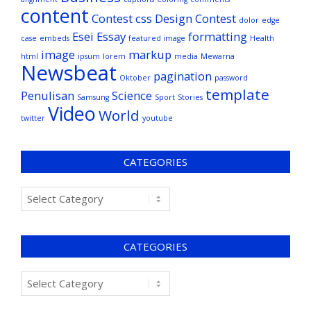
content
Contest
css
Design Contest
dolor
edge
Esei
Essay
formatting
case
embeds
featured image
Health
image
markup
html
ipsum
lorem
media
Mewarna
Newsbeat
pagination
Oktober
password
template
Penulisan
Science
Samsung
Sport
Stories
Video
World
twitter
youtube
CATEGORIES
CATEGORIES