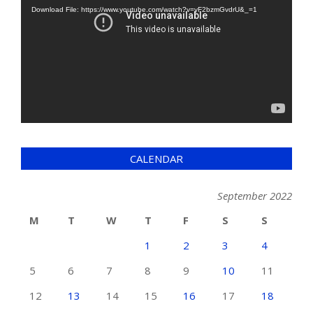
Download File: https://www.youtube.com/watch?v=yF2bzmGvdrU&_=1
CALENDAR
September 2022
M
T
W
T
F
S
S
1
2
3
4
5
6
7
8
9
10
11
12
13
14
15
16
17
18