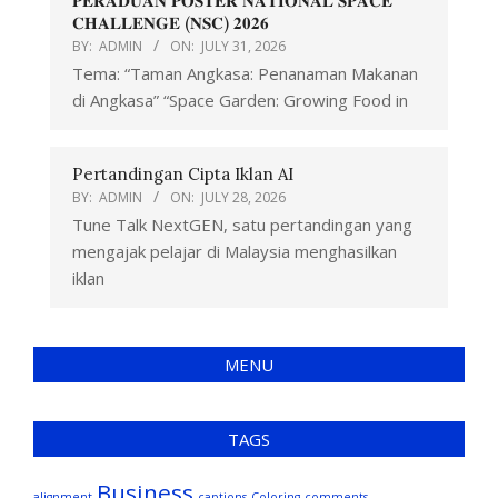
𝐏𝐄𝐑𝐀𝐃𝐔𝐀𝐍 𝐏𝐎𝐒𝐓𝐄𝐑 𝐍𝐀𝐓𝐈𝐎𝐍𝐀𝐋 𝐒𝐏𝐀𝐂𝐄
𝐂𝐇𝐀𝐋𝐋𝐄𝐍𝐆𝐄 (𝐍𝐒𝐂) 𝟐𝟎𝟐𝟔
BY:
ADMIN
ON:
JULY 31, 2026
Tema: “Taman Angkasa: Penanaman Makanan
di Angkasa” “Space Garden: Growing Food in
Pertandingan Cipta Iklan AI
BY:
ADMIN
ON:
JULY 28, 2026
Tune Talk NextGEN, satu pertandingan yang
mengajak pelajar di Malaysia menghasilkan
iklan
MENU
TAGS
Business
alignment
captions
Coloring
comments