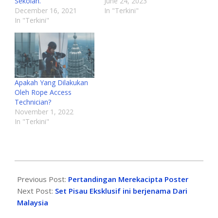
Sekolah.
June 24, 2023
December 16, 2021
In "Terkini"
In "Terkini"
Apakah Yang Dilakukan
Oleh Rope Access
Technician?
November 1, 2022
In "Terkini"
Previous Post:
Pertandingan Merekacipta Poster
Next Post:
Set Pisau Eksklusif ini berjenama Dari
Malaysia