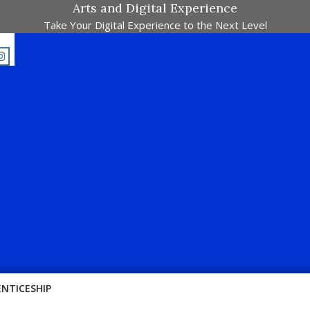
Arts and Digital Experience
Take Your Digital Experience to the Next Level
Majalah Pertandingan Dalam Satu Laman. Pick Your Passion !!
ENTICESHIP