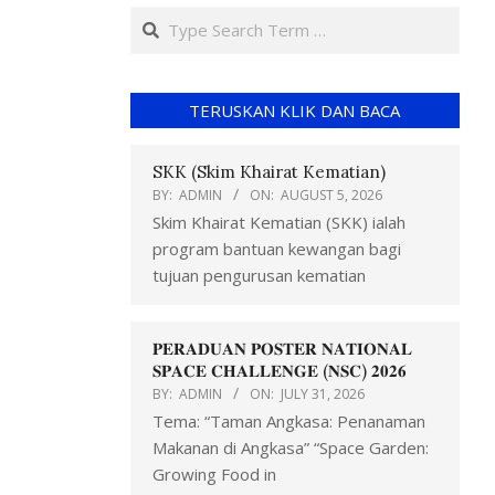
TERUSKAN KLIK DAN BACA
SKK (Skim Khairat Kematian)
BY:
ADMIN
ON:
AUGUST 5, 2026
Skim Khairat Kematian (SKK) ialah
program bantuan kewangan bagi
tujuan pengurusan kematian
𝐏𝐄𝐑𝐀𝐃𝐔𝐀𝐍 𝐏𝐎𝐒𝐓𝐄𝐑 𝐍𝐀𝐓𝐈𝐎𝐍𝐀𝐋
𝐒𝐏𝐀𝐂𝐄 𝐂𝐇𝐀𝐋𝐋𝐄𝐍𝐆𝐄 (𝐍𝐒𝐂) 𝟐𝟎𝟐𝟔
BY:
ADMIN
ON:
JULY 31, 2026
Tema: “Taman Angkasa: Penanaman
Makanan di Angkasa” “Space Garden:
Growing Food in