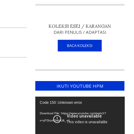
KOLEKSI ESEI / KARANGAN
DARI PENULIS / ADAPTASI
BACA KOLEKSI
IKUTI YOUTUBE HPM
Video
Code 150: Unknown error.
Player
Download File: https://www.youtube.com/watch?
v=yF2bzmGvdrU&_=1