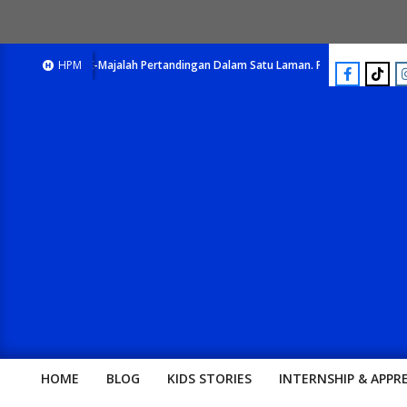
E-Majalah Pertandingan Dalam Satu Laman. Pick Your Passion !!
HPM
E
HOME
BLOG
KIDS STORIES
INTERNSHIP & APPR