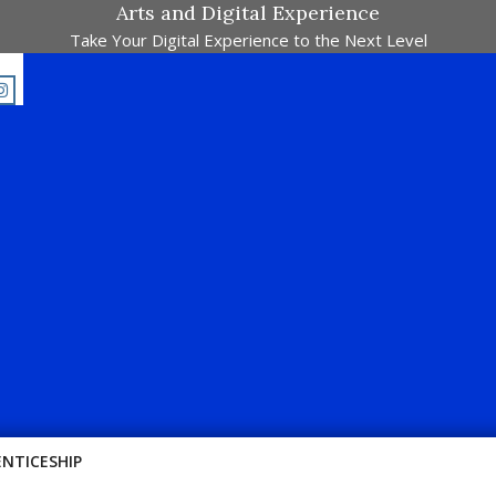
Arts and Digital Experience
Take Your Digital Experience to the Next Level
-Majalah Pertandingan Dalam Satu Laman. Pick Your Passion !!
ENTICESHIP