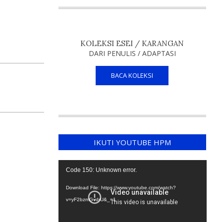
KOLEKSI ESEI / KARANGAN
DARI PENULIS / ADAPTASI
BACA KOLEKSI
IKUTI YOUTUBE HPM
Video
Code 150: Unknown error.
Player
Download File: https://www.youtube.com/watch?
v=yF2bzmGvdrU&_=1