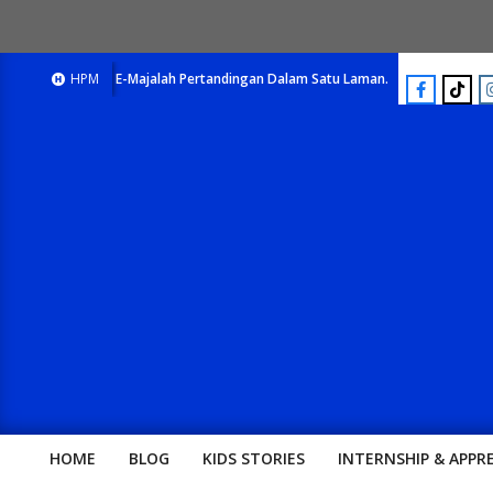
E-Majalah Pertandingan Dalam Satu Laman. Pick Your Passion !!
HPM
HOME
BLOG
KIDS STORIES
INTERNSHIP & APPR