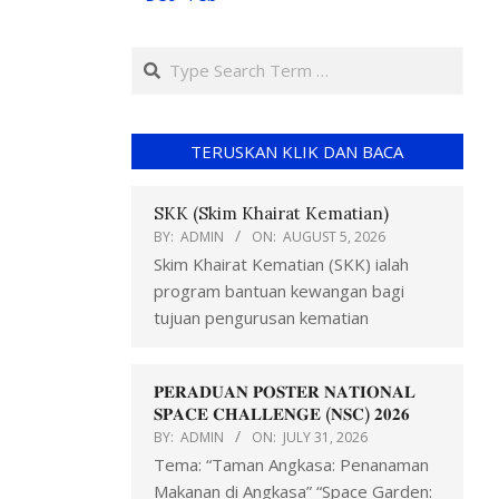
TERUSKAN KLIK DAN BACA
SKK (Skim Khairat Kematian)
BY:
ADMIN
ON:
AUGUST 5, 2026
Skim Khairat Kematian (SKK) ialah
program bantuan kewangan bagi
tujuan pengurusan kematian
𝐏𝐄𝐑𝐀𝐃𝐔𝐀𝐍 𝐏𝐎𝐒𝐓𝐄𝐑 𝐍𝐀𝐓𝐈𝐎𝐍𝐀𝐋
𝐒𝐏𝐀𝐂𝐄 𝐂𝐇𝐀𝐋𝐋𝐄𝐍𝐆𝐄 (𝐍𝐒𝐂) 𝟐𝟎𝟐𝟔
BY:
ADMIN
ON:
JULY 31, 2026
Tema: “Taman Angkasa: Penanaman
Makanan di Angkasa” “Space Garden: