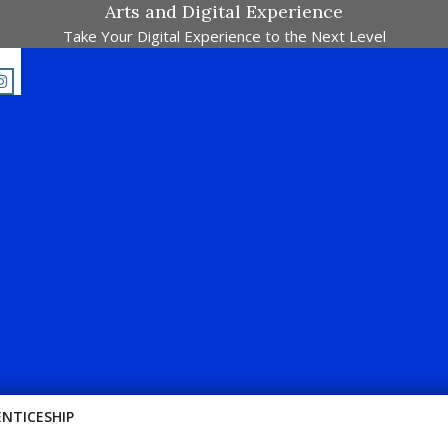
Arts and Digital Experience
Take Your Digital Experience to the Next Level
E-Majalah Pertandingan Dalam Satu Laman. Pick Your Passion !!
ENTICESHIP