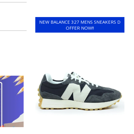
NEW BALANCE 327 MENS SNEAKERS D
OFFER NOW!!