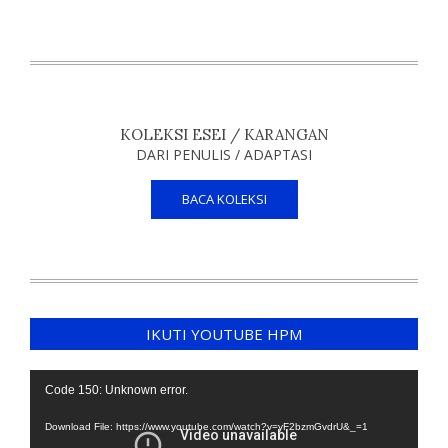
KOLEKSI ESEI / KARANGAN
DARI PENULIS / ADAPTASI
BACA KOLEKSI
IKUTI YOUTUBE HPM
Video
Code 150: Unknown error.
Player
Download File: https://www.youtube.com/watch?v=yF2bzmGvdrU&_=1