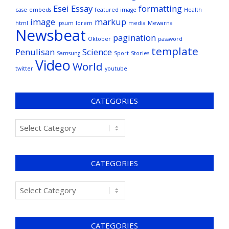
Esei
Essay
formatting
case
embeds
featured image
Health
image
markup
html
ipsum
lorem
media
Mewarna
Newsbeat
pagination
Oktober
password
template
Penulisan
Science
Samsung
Sport
Stories
Video
World
twitter
youtube
CATEGORIES
CATEGORIES
CATEGORIES