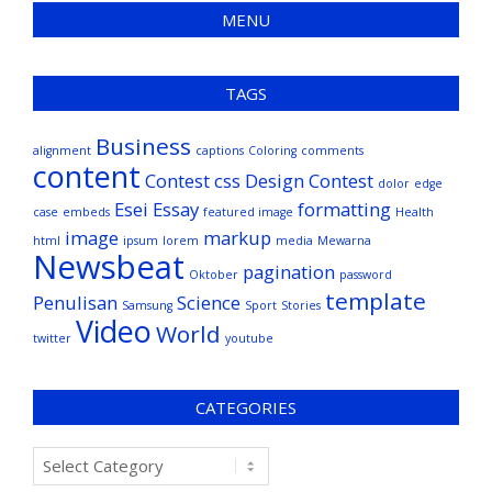
MENU
TAGS
Business
alignment
captions
Coloring
comments
content
Contest
css
Design Contest
dolor
edge
Esei
Essay
formatting
case
embeds
featured image
Health
image
markup
html
ipsum
lorem
media
Mewarna
Newsbeat
pagination
Oktober
password
template
Penulisan
Science
Samsung
Sport
Stories
Video
World
twitter
youtube
CATEGORIES