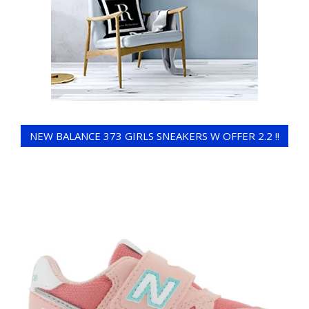
NEW BALANCE 373 GIRLS SNEAKERS W OFFER 2.2 !!