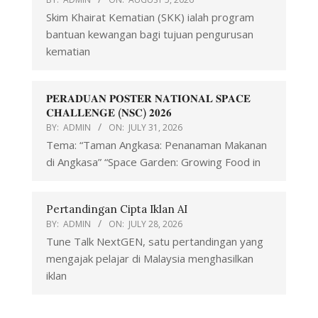
Skim Khairat Kematian (SKK) ialah program
bantuan kewangan bagi tujuan pengurusan
kematian
𝐏𝐄𝐑𝐀𝐃𝐔𝐀𝐍 𝐏𝐎𝐒𝐓𝐄𝐑 𝐍𝐀𝐓𝐈𝐎𝐍𝐀𝐋 𝐒𝐏𝐀𝐂𝐄
𝐂𝐇𝐀𝐋𝐋𝐄𝐍𝐆𝐄 (𝐍𝐒𝐂) 𝟐𝟎𝟐𝟔
BY:
ADMIN
ON:
JULY 31, 2026
Tema: “Taman Angkasa: Penanaman Makanan
di Angkasa” “Space Garden: Growing Food in
Pertandingan Cipta Iklan AI
BY:
ADMIN
ON:
JULY 28, 2026
Tune Talk NextGEN, satu pertandingan yang
mengajak pelajar di Malaysia menghasilkan
iklan