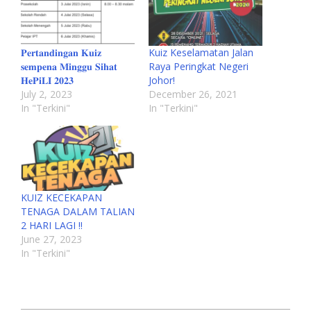
𝐏𝐞𝐫𝐭𝐚𝐧𝐝𝐢𝐧𝐠𝐚𝐧 𝐊𝐮𝐢𝐳
Kuiz Keselamatan Jalan
𝐬𝐞𝐦𝐩𝐞𝐧𝐚 𝐌𝐢𝐧𝐠𝐠𝐮 𝐒𝐢𝐡𝐚𝐭
Raya Peringkat Negeri
𝐇𝐞𝐏𝐢𝐋𝐈 𝟐𝟎𝟐𝟑
Johor!
July 2, 2023
December 26, 2021
In "Terkini"
In "Terkini"
KUIZ KECEKAPAN
TENAGA DALAM TALIAN
2 HARI LAGI !!
June 27, 2023
In "Terkini"