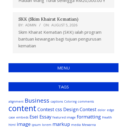
Hadiah Wang Tunai sehingga RM20,000.00 !!
SKK (Skim Khairat Kematian)
BY:
ADMIN
ON:
AUGUST 5, 2026
Skim Khairat Kematian (SKK) ialah program
bantuan kewangan bagi tujuan pengurusan
kematian
MENU
TAGS
Business
alignment
captions
Coloring
comments
content
Contest
css
Design Contest
dolor
edge
Esei
Essay
formatting
case
embeds
featured image
Health
image
markup
html
ipsum
lorem
media
Mewarna