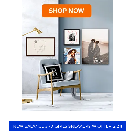
NEW BALANCE 373 GIRLS SNEAKERS W OFFER 2.2 !!