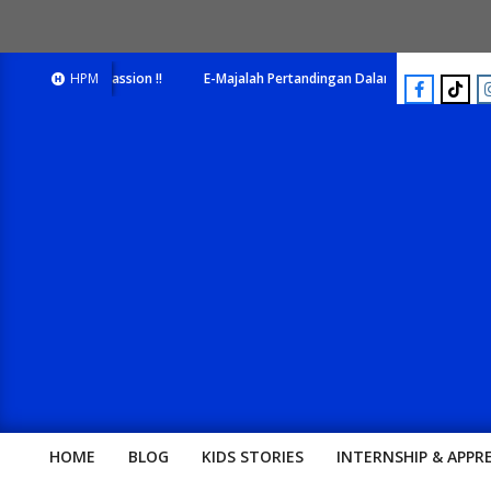
ck Your Passion !!
HPM
E-Majalah Pertandingan Dalam Satu Laman. Pick Your P
HOME
BLOG
KIDS STORIES
INTERNSHIP & APPR