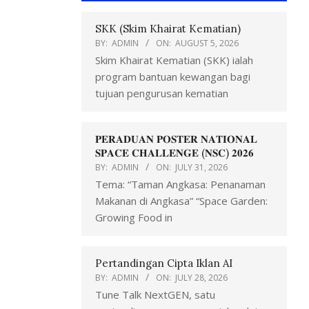
SKK (Skim Khairat Kematian)
BY:
ADMIN
ON:
AUGUST 5, 2026
Skim Khairat Kematian (SKK) ialah
program bantuan kewangan bagi
tujuan pengurusan kematian
𝐏𝐄𝐑𝐀𝐃𝐔𝐀𝐍 𝐏𝐎𝐒𝐓𝐄𝐑 𝐍𝐀𝐓𝐈𝐎𝐍𝐀𝐋
𝐒𝐏𝐀𝐂𝐄 𝐂𝐇𝐀𝐋𝐋𝐄𝐍𝐆𝐄 (𝐍𝐒𝐂) 𝟐𝟎𝟐𝟔
BY:
ADMIN
ON:
JULY 31, 2026
Tema: “Taman Angkasa: Penanaman
Makanan di Angkasa” “Space Garden:
Growing Food in
Pertandingan Cipta Iklan AI
BY:
ADMIN
ON:
JULY 28, 2026
Tune Talk NextGEN, satu