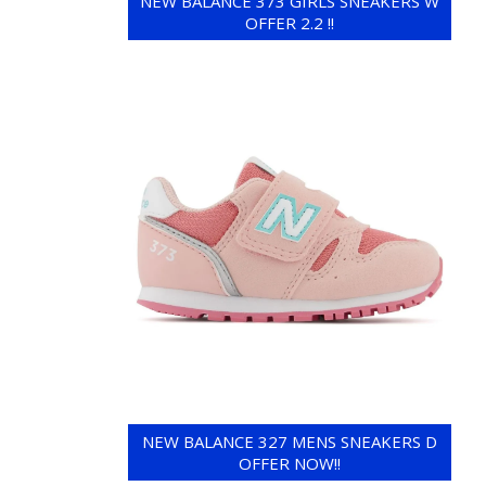
NEW BALANCE 373 GIRLS SNEAKERS W
OFFER 2.2 !!
NEW BALANCE 327 MENS SNEAKERS D
OFFER NOW!!