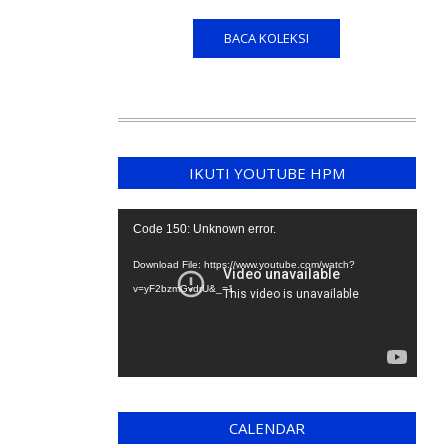
BACA KOLEKSI
IKUTI YOUTUBE HPM
Video
Code 150: Unknown error.
Player
Download File: https://www.youtube.com/watch?
v=yF2bzmGvdrU&_=1
CALENDAR