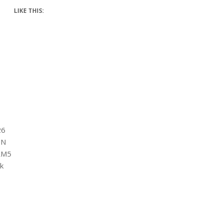
LIKE THIS:
26
UN
 RM5
k