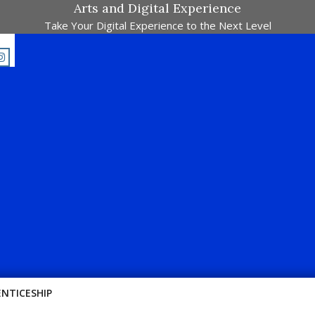
Arts and Digital Experience
Take Your Digital Experience to the Next Level
assion !!
ENTICESHIP