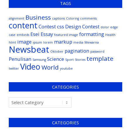
TAGS
Business
alignment
captions
Coloring
comments
content
Contest
css
Design Contest
dolor
edge
Esei
Essay
formatting
case
embeds
featured image
Health
image
markup
html
ipsum
lorem
media
Mewarna
Newsbeat
pagination
Oktober
password
template
Penulisan
Science
Samsung
Sport
Stories
Video
World
twitter
youtube
CATEGORIES
CATEGORIES