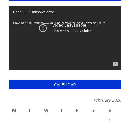
Video
Code 150: Unknown error.
Player
Download File: https://www.youtube.com/watch?v=yF2bzmGvdrU&_=1
CALENDAR
February 2026
M
T
W
T
F
S
S
1