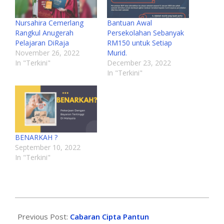
Nursahira Cemerlang
Bantuan Awal
Rangkul Anugerah
Persekolahan Sebanyak
Pelajaran DiRaja
RM150 untuk Setiap
November 26, 2022
Murid.
In "Terkini"
December 23, 2022
In "Terkini"
BENARKAH ?
September 10, 2022
In "Terkini"
Previous Post:
Cabaran Cipta Pantun