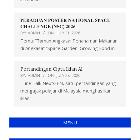
𝐏𝐄𝐑𝐀𝐃𝐔𝐀𝐍 𝐏𝐎𝐒𝐓𝐄𝐑 𝐍𝐀𝐓𝐈𝐎𝐍𝐀𝐋 𝐒𝐏𝐀𝐂𝐄
𝐂𝐇𝐀𝐋𝐋𝐄𝐍𝐆𝐄 (𝐍𝐒𝐂) 𝟐𝟎𝟐𝟔
BY:
ADMIN
ON:
JULY 31, 2026
Tema: “Taman Angkasa: Penanaman Makanan
di Angkasa” “Space Garden: Growing Food in
Pertandingan Cipta Iklan AI
BY:
ADMIN
ON:
JULY 28, 2026
Tune Talk NextGEN, satu pertandingan yang
mengajak pelajar di Malaysia menghasilkan
iklan
MENU