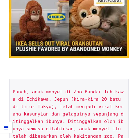
Punch, anak monyet di Zoo Bandar Ichikaw
a di Ichikawa, Jepun (kira-kira 20 batu 
di timur Tokyo), telah menjadi viral ker
ana kesunyian dan gelagatnya sepanjang d
itinggalkan ibunya. Ditinggalkan oleh ib
unya semasa dilahirkan, anak monyet itu 
telah dibesarkan oleh kakitangan zoo. Pa