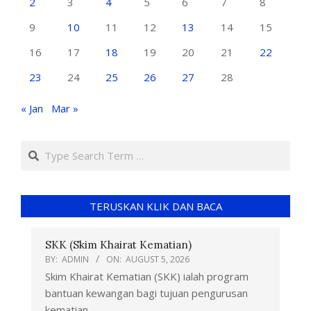
2
3
4
5
6
7
8
9
10
11
12
13
14
15
16
17
18
19
20
21
22
23
24
25
26
27
28
« Jan
Mar »
TERUSKAN KLIK DAN BACA
SKK (Skim Khairat Kematian)
BY:
ADMIN
ON:
AUGUST 5, 2026
Skim Khairat Kematian (SKK) ialah program
bantuan kewangan bagi tujuan pengurusan
kematian