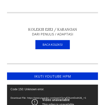
KOLEKSI ESEI / KARANGAN
DARI PENULIS / ADAPTASI
BACA KOLEKSI
IKUTI YOUTUBE HPM
Video
Code 150: Unknown error.
Player
Download File: https://www.youtube.com/watch?v=yF2bzmGvdrU&_=1