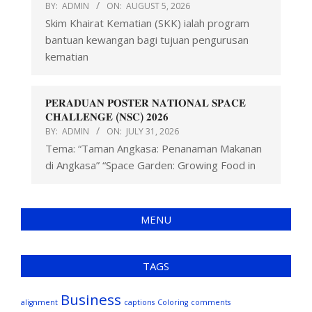
BY:
ADMIN
ON:
AUGUST 5, 2026
Skim Khairat Kematian (SKK) ialah program
bantuan kewangan bagi tujuan pengurusan
kematian
𝐏𝐄𝐑𝐀𝐃𝐔𝐀𝐍 𝐏𝐎𝐒𝐓𝐄𝐑 𝐍𝐀𝐓𝐈𝐎𝐍𝐀𝐋 𝐒𝐏𝐀𝐂𝐄
𝐂𝐇𝐀𝐋𝐋𝐄𝐍𝐆𝐄 (𝐍𝐒𝐂) 𝟐𝟎𝟐𝟔
BY:
ADMIN
ON:
JULY 31, 2026
Tema: “Taman Angkasa: Penanaman Makanan
di Angkasa” “Space Garden: Growing Food in
MENU
TAGS
Business
alignment
captions
Coloring
comments