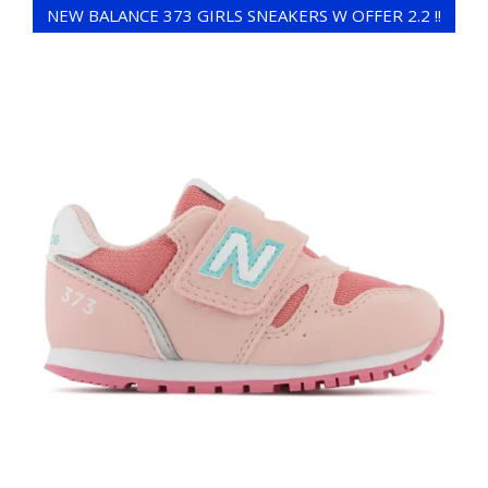
NEW BALANCE 373 GIRLS SNEAKERS W OFFER 2.2 !!