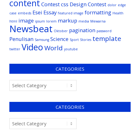
content
Contest
css
Design Contest
dolor
edge
Esei
Essay
formatting
case
embeds
featured image
Health
image
markup
html
ipsum
lorem
media
Mewarna
Newsbeat
pagination
Oktober
password
template
Penulisan
Science
Samsung
Sport
Stories
Video
World
twitter
youtube
CATEGORIES
CATEGORIES