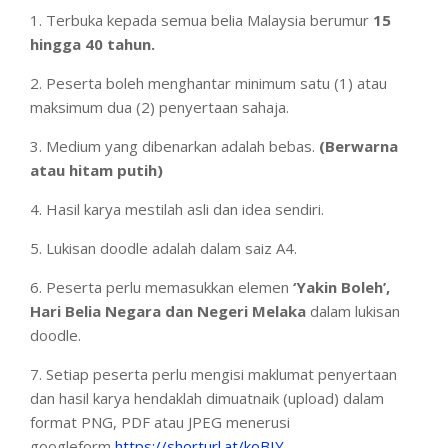
1. Terbuka kepada semua belia Malaysia berumur
15
hingga 40 tahun.
2. Peserta boleh menghantar minimum satu (1) atau
maksimum dua (2) penyertaan sahaja.
3. Medium yang dibenarkan adalah bebas.
(Berwarna
atau hitam putih)
4. Hasil karya mestilah asli dan idea sendiri.
5. Lukisan doodle adalah dalam saiz A4.
6. Peserta perlu memasukkan elemen
‘Yakin Boleh’,
Hari Belia Negara dan Negeri Melaka
dalam lukisan
doodle.
7. Setiap peserta perlu mengisi maklumat penyertaan
dan hasil karya hendaklah dimuatnaik (upload) dalam
format PNG, PDF atau JPEG menerusi
googleform
https://shorturl.at/koBIY