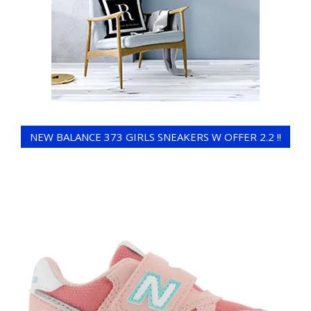
NEW BALANCE 373 GIRLS SNEAKERS W OFFER 2.2 !!