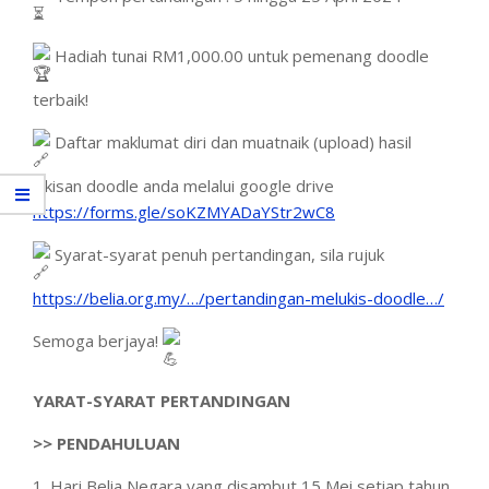
Hadiah tunai RM1,000.00 untuk pemenang doodle
terbaik!
Daftar maklumat diri dan muatnaik (upload) hasil
lukisan doodle anda melalui google drive
https://forms.gle/soKZMYADaYStr2wC8
Syarat-syarat penuh pertandingan, sila rujuk
https://belia.org.my/…/pertandingan-melukis-doodle…/
Semoga berjaya!
YARAT-SYARAT PERTANDINGAN
>> PENDAHULUAN
1. Hari Belia Negara yang disambut 15 Mei setiap tahun