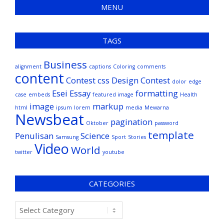
MENU
TAGS
Business
alignment
captions
Coloring
comments
content
Contest
css
Design Contest
dolor
edge
Esei
Essay
formatting
case
embeds
featured image
Health
image
markup
html
ipsum
lorem
media
Mewarna
Newsbeat
pagination
Oktober
password
template
Penulisan
Science
Samsung
Sport
Stories
Video
World
twitter
youtube
CATEGORIES