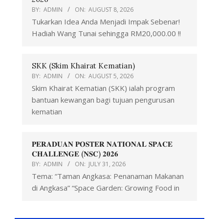
BY:
ADMIN
ON:
AUGUST 8, 2026
Tukarkan Idea Anda Menjadi Impak Sebenar!
Hadiah Wang Tunai sehingga RM20,000.00 !!
SKK (Skim Khairat Kematian)
BY:
ADMIN
ON:
AUGUST 5, 2026
Skim Khairat Kematian (SKK) ialah program
bantuan kewangan bagi tujuan pengurusan
kematian
𝐏𝐄𝐑𝐀𝐃𝐔𝐀𝐍 𝐏𝐎𝐒𝐓𝐄𝐑 𝐍𝐀𝐓𝐈𝐎𝐍𝐀𝐋 𝐒𝐏𝐀𝐂𝐄
𝐂𝐇𝐀𝐋𝐋𝐄𝐍𝐆𝐄 (𝐍𝐒𝐂) 𝟐𝟎𝟐𝟔
BY:
ADMIN
ON:
JULY 31, 2026
Tema: “Taman Angkasa: Penanaman Makanan
di Angkasa” “Space Garden: Growing Food in