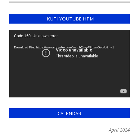
IKUTI YOUTUBE HPM
Video
Code 150: Unknown error.
Player
Download File: https://www.youtube.com/watch?v=yF2bzmGvdrU&_=1
CALENDAR
April 2024