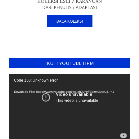
KOLEKSI ESEI / KARANGAN
DARI PENULIS / ADAPTASI
BACA KOLEKSI
IKUTI YOUTUBE HPM
Video
Code 150: Unknown error.
Player
Download File: https://www.youtube.com/watch?v=yF2bzmGvdrU&_=1