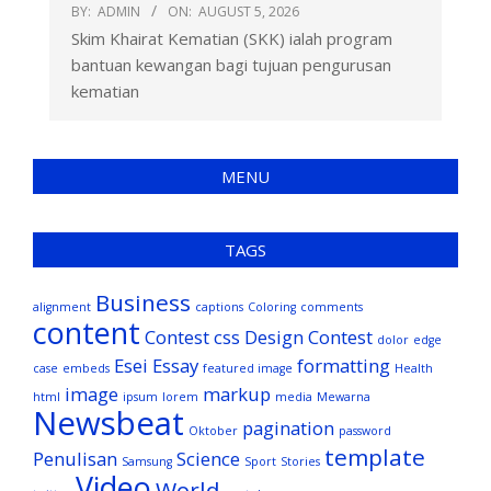
BY:
ADMIN
ON:
AUGUST 5, 2026
Skim Khairat Kematian (SKK) ialah program
bantuan kewangan bagi tujuan pengurusan
kematian
MENU
TAGS
Business
alignment
captions
Coloring
comments
content
Contest
css
Design Contest
dolor
edge
Esei
Essay
formatting
case
embeds
featured image
Health
image
markup
html
ipsum
lorem
media
Mewarna
Newsbeat
pagination
Oktober
password
template
Penulisan
Science
Samsung
Sport
Stories
Video
World