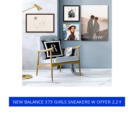
NEW BALANCE 373 GIRLS SNEAKERS W OFFER 2.2 !!