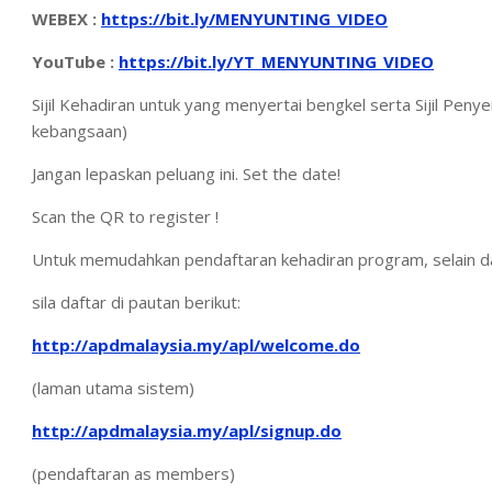
WEBEX :
https://bit.ly/MENYUNTING_VIDEO
YouTube :
https://bit.ly/YT_MENYUNTING_VIDEO
Sijil Kehadiran untuk yang menyertai bengkel serta Sijil Pen
kebangsaan)
Jangan lepaskan peluang ini. Set the date!
Scan the QR to register !
Untuk memudahkan pendaftaran kehadiran program, selain da
sila daftar di pautan berikut:
http://apdmalaysia.my/apl/welcome.do
(laman utama sistem)
http://apdmalaysia.my/apl/signup.do
(pendaftaran as members)