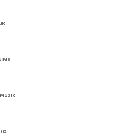
OR
NIME
 MUZIK
DEO