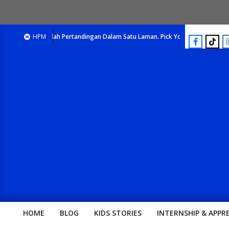
E-Majalah Pertandingan Dalam Satu Laman. Pick Your Passion !!
HPM
E-Majal
HOME
BLOG
KIDS STORIES
INTERNSHIP & APPR