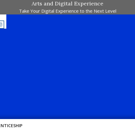
Arts and Digital Experience
Take Your Digital Experience to the Next Level
ah Pertandingan Dalam Satu Laman. Pick Your Passion !!
ENTICESHIP