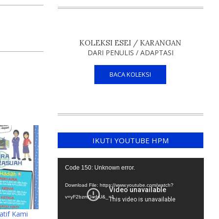
KOLEKSI ESEI / KARANGAN
DARI PENULIS / ADAPTASI
BACA KOLEKSI
IKUTI YOUTUBE HPM
Video
Code 150: Unknown error.
Player
Download File: https://www.youtube.com/watch?
v=yF2bzmGvdrU&_=1
tif Kami