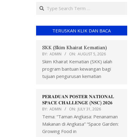
TERUSKAN KLIK DAN BACA
SKK (Skim Khairat Kematian)
BY:
ADMIN
ON:
AUGUST 5, 2026
Skim Khairat Kematian (SKK) ialah
program bantuan kewangan bagi
tujuan pengurusan kematian
𝐏𝐄𝐑𝐀𝐃𝐔𝐀𝐍 𝐏𝐎𝐒𝐓𝐄𝐑 𝐍𝐀𝐓𝐈𝐎𝐍𝐀𝐋
𝐒𝐏𝐀𝐂𝐄 𝐂𝐇𝐀𝐋𝐋𝐄𝐍𝐆𝐄 (𝐍𝐒𝐂) 𝟐𝟎𝟐𝟔
BY:
ADMIN
ON:
JULY 31, 2026
Tema: “Taman Angkasa: Penanaman
Makanan di Angkasa” “Space Garden:
Growing Food in