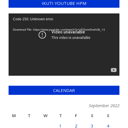
IKUTI YOUTUBE HPM
Video
Code 150: Unknown error.
Player
Download File: https://www.youtube.com/watch?v=yF2bzmGvdrU&_=1
CALENDAR
September 2022
M
T
W
T
F
S
S
1
2
3
4