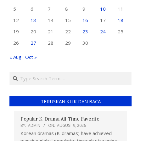
5
6
7
8
9
10
11
12
13
14
15
16
17
18
19
20
21
22
23
24
25
26
27
28
29
30
« Aug
Oct »
TERUSKAN KLIK DAN BACA
Popular K-Drama All-Time Favorite
BY:
ADMIN
ON:
AUGUST 9, 2026
Korean dramas (K-dramas) have achieved
massive global popularity through streaming