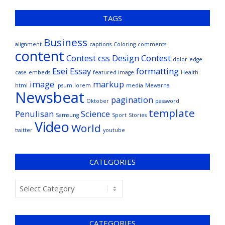
TAGS
Business
alignment
captions
Coloring
comments
content
Contest
css
Design Contest
dolor
edge
Esei
Essay
formatting
case
embeds
featured image
Health
image
markup
html
ipsum
lorem
media
Mewarna
Newsbeat
pagination
Oktober
password
template
Penulisan
Science
Samsung
Sport
Stories
Video
World
twitter
youtube
CATEGORIES
CATEGORIES