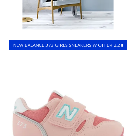
NEW BALANCE 373 GIRLS SNEAKERS W OFFER 2.2 !!