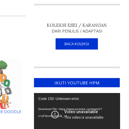
KOLEKSI ESEI / KARANGAN
DARI PENULIS / ADAPTASI
BACA KOLEKSI
IKUTI YOUTUBE HPM
Video
Code 150: Unknown error.
Player
Download File: https://www.youtube.com/watch?
ER DOODLE
v=yF2bzmGvdrU&_=1