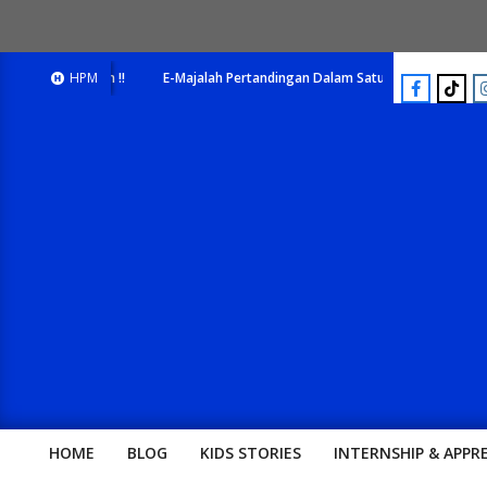
HPM
E-Majalah Pertandingan Dalam Satu Laman. Pick Your Passion !!
HOME
BLOG
KIDS STORIES
INTERNSHIP & APPR