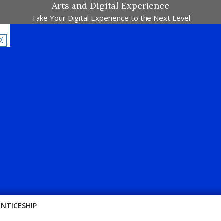
Arts and Digital Experience
Take Your Digital Experience to the Next Level
E-Majalah Pertandingan Dalam Satu Laman. Pick Your Passion !!
ENTICESHIP