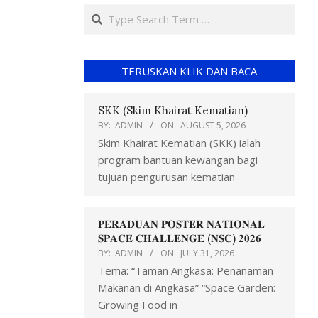
TERUSKAN KLIK DAN BACA
SKK (Skim Khairat Kematian)
BY:
ADMIN
ON:
AUGUST 5, 2026
Skim Khairat Kematian (SKK) ialah
program bantuan kewangan bagi
tujuan pengurusan kematian
𝐏𝐄𝐑𝐀𝐃𝐔𝐀𝐍 𝐏𝐎𝐒𝐓𝐄𝐑 𝐍𝐀𝐓𝐈𝐎𝐍𝐀𝐋
𝐒𝐏𝐀𝐂𝐄 𝐂𝐇𝐀𝐋𝐋𝐄𝐍𝐆𝐄 (𝐍𝐒𝐂) 𝟐𝟎𝟐𝟔
BY:
ADMIN
ON:
JULY 31, 2026
Tema: “Taman Angkasa: Penanaman
Makanan di Angkasa” “Space Garden:
Growing Food in