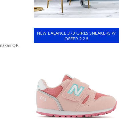
NEW BALANCE 373 GIRLS SNEAKERS W
OFFER 2.2 !!
unakan QR