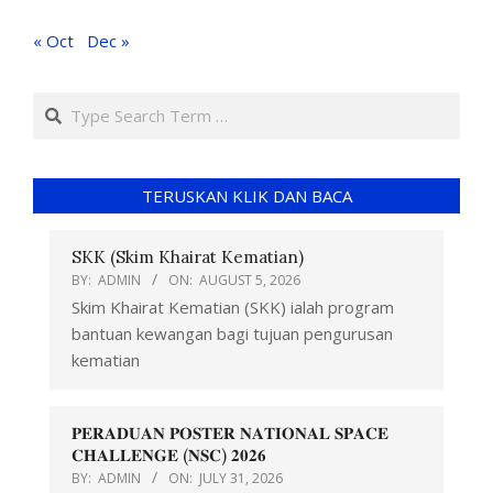
« Oct
Dec »
TERUSKAN KLIK DAN BACA
SKK (Skim Khairat Kematian)
BY:
ADMIN
ON:
AUGUST 5, 2026
Skim Khairat Kematian (SKK) ialah program
bantuan kewangan bagi tujuan pengurusan
kematian
𝐏𝐄𝐑𝐀𝐃𝐔𝐀𝐍 𝐏𝐎𝐒𝐓𝐄𝐑 𝐍𝐀𝐓𝐈𝐎𝐍𝐀𝐋 𝐒𝐏𝐀𝐂𝐄
𝐂𝐇𝐀𝐋𝐋𝐄𝐍𝐆𝐄 (𝐍𝐒𝐂) 𝟐𝟎𝟐𝟔
BY:
ADMIN
ON:
JULY 31, 2026