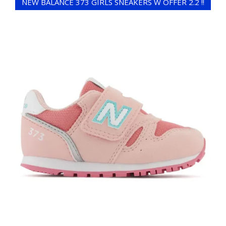
NEW BALANCE 373 GIRLS SNEAKERS W OFFER 2.2 !!