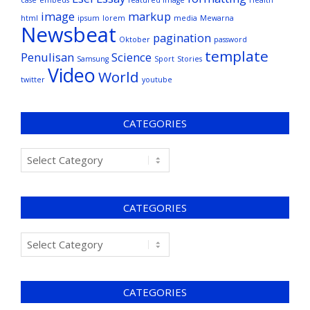
case
embeds
featured image
Health
image
markup
html
ipsum
lorem
media
Mewarna
Newsbeat
pagination
Oktober
password
template
Penulisan
Science
Samsung
Sport
Stories
Video
World
twitter
youtube
CATEGORIES
CATEGORIES
CATEGORIES