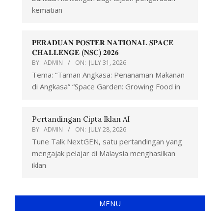
kematian
𝐏𝐄𝐑𝐀𝐃𝐔𝐀𝐍 𝐏𝐎𝐒𝐓𝐄𝐑 𝐍𝐀𝐓𝐈𝐎𝐍𝐀𝐋 𝐒𝐏𝐀𝐂𝐄
𝐂𝐇𝐀𝐋𝐋𝐄𝐍𝐆𝐄 (𝐍𝐒𝐂) 𝟐𝟎𝟐𝟔
BY:
ADMIN
ON:
JULY 31, 2026
Tema: “Taman Angkasa: Penanaman Makanan
di Angkasa” “Space Garden: Growing Food in
Pertandingan Cipta Iklan AI
BY:
ADMIN
ON:
JULY 28, 2026
Tune Talk NextGEN, satu pertandingan yang
mengajak pelajar di Malaysia menghasilkan
iklan
MENU