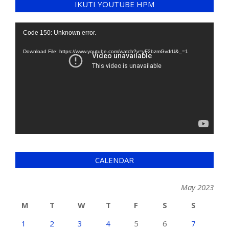
IKUTI YOUTUBE HPM
Video
Code 150: Unknown error.
Player
Download File: https://www.youtube.com/watch?v=yF2bzmGvdrU&_=1
CALENDAR
May 2023
M
T
W
T
F
S
S
1
2
3
4
5
6
7