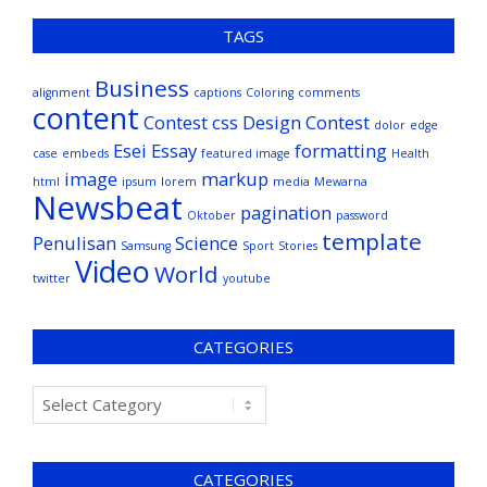
TAGS
Business
alignment
captions
Coloring
comments
content
Contest
css
Design Contest
dolor
edge
Esei
Essay
formatting
case
embeds
featured image
Health
image
markup
html
ipsum
lorem
media
Mewarna
Newsbeat
pagination
Oktober
password
template
Penulisan
Science
Samsung
Sport
Stories
Video
World
twitter
youtube
CATEGORIES
CATEGORIES