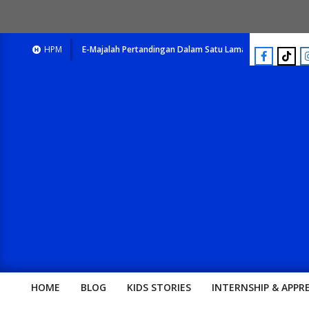
E-Majalah Pertandingan Dalam Satu Laman. Pick Your Passion !!
HPM
HOME
BLOG
KIDS STORIES
INTERNSHIP & APPR