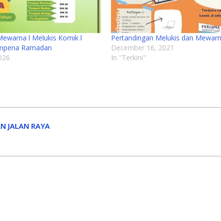
ewarna l Melukis Komik l
Pertandingan Melukis dan Mewar
empena Ramadan
December 16, 2021
026
In "Terkini"
N JALAN RAYA