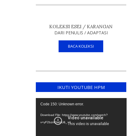
KOLEKSI ESEI / KARANGAN
DARI PENULIS / ADAPTASI
BACA KOLEKSI
IKUTI YOUTUBE HPM
Video
Code 150: Unknown error.
Player
Download File: https://www.youtube.com/watch?
v=yF2bzmGvdrU&_=1