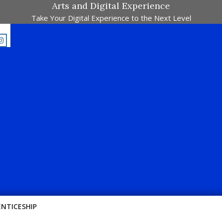
Arts and Digital Experience
Take Your Digital Experience to the Next Level
E-Majalah Pertandingan Dalam Satu Laman. Pick Your Passion !!
ENTICESHIP